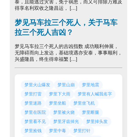
泰，且能逃过灾害，免于祸患，而又可排除万难及
得享名利双收之隆昌运， […]
梦见马车拉三个死人，关于马车
拉三个死人吉凶？
梦见马车拉三个死人的吉凶指数 成功顺利伸展，
无障碍而向上发达，基础境遇亦安泰，事事顺利，
兴盛隆昌，终生得幸福繁 […]
梦里火山爆发
梦里山崩
梦里地震
梦里打雷
梦里下大雨
梦里有人喊我名字
梦里迷路
梦里坐船
梦里坐飞机
梦里在医院
梦里被火烧
梦里断腿
梦里看不见
梦里牙齿掉光
梦里掉头发
梦里捡钱
梦里中毒
梦里打针