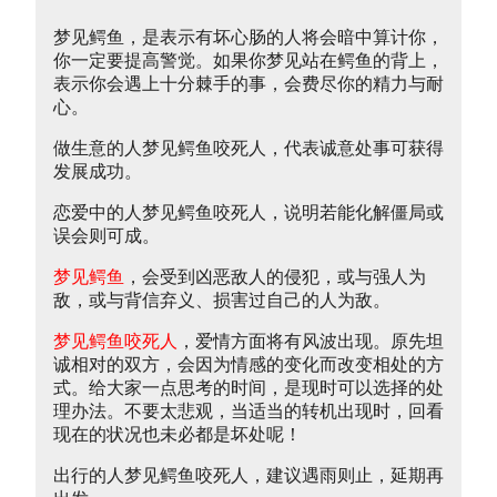
梦见鳄鱼，是表示有坏心肠的人将会暗中算计你，
你一定要提高警觉。如果你梦见站在鳄鱼的背上，
表示你会遇上十分棘手的事，会费尽你的精力与耐
心。
做生意的人梦见鳄鱼咬死人，代表诚意处事可获得
发展成功。
恋爱中的人梦见鳄鱼咬死人，说明若能化解僵局或
误会则可成。
梦见鳄鱼
，会受到凶恶敌人的侵犯，或与强人为
敌，或与背信弃义、损害过自己的人为敌。
梦见鳄鱼咬死人
，爱情方面将有风波出现。原先坦
诚相对的双方，会因为情感的变化而改变相处的方
式。给大家一点思考的时间，是现时可以选择的处
理办法。不要太悲观，当适当的转机出现时，回看
现在的状况也未必都是坏处呢！
出行的人梦见鳄鱼咬死人，建议遇雨则止，延期再