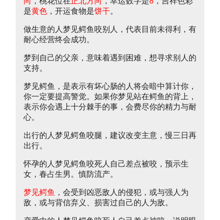
向
，桃花位在
正北方向
，幸运数字是
8
，吉祥色彩
是
黄色
，开运食物是
饼干
。
做生意的人梦见鳄鱼咬别人，代表目前未得利，有
耐心经营终会成功。
梦到自己的父亲，意味着遇到困难，想寻求别人的
支持。
梦见鳄鱼，是表示有坏心肠的人将会暗中算计你，
你一定要提高警觉。如果你梦见站在鳄鱼的背上，
表示你会遇上十分棘手的事，会费尽你的精力与耐
心。
出行的人梦见鳄鱼咬腿，建议改变主意，慢三日再
出行。
怀孕的人梦见鳄鱼咬死人自己差点被咬，预示生
女，春占生男。慎防流产。
梦见鳄鱼
，会受到凶恶敌人的侵犯，或与强人为
敌，或与背信弃义、损害过自己的人为敌。