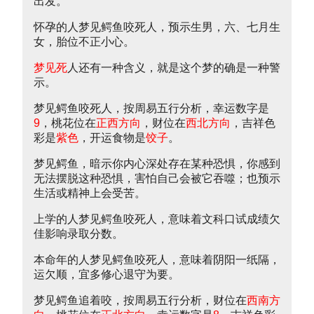
出发。
怀孕的人梦见鳄鱼咬死人，预示生男，六、七月生
女，胎位不正小心。
梦见死
人还有一种含义，就是这个梦的确是一种警
示。
梦见鳄鱼咬死人，按周易五行分析，幸运数字是
9
，桃花位在
正西方向
，财位在
西北方向
，吉祥色
彩是
紫色
，开运食物是
饺子
。
梦见鳄鱼，暗示你内心深处存在某种恐惧，你感到
无法摆脱这种恐惧，害怕自己会被它吞噬；也预示
生活或精神上会受苦。
上学的人梦见鳄鱼咬死人，意味着文科口试成绩欠
佳影响录取分数。
本命年的人梦见鳄鱼咬死人，意味着阴阳一纸隔，
运欠顺，宜多修心退守为要。
梦见鳄鱼追着咬，按周易五行分析，财位在
西南方