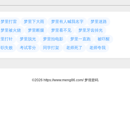
梦里打雷
梦里下大雨
梦里有人喊我名字
梦里迷路
梦里被火烧
梦里断腿
梦里看不见
梦里牙齿掉光
梦里打针
梦里脱光
梦里拍电影
梦里一直跑
被吓醒
升职失败
考试零分
同学打架
老师死了
老师夸我
©2026 https://www.meng86.com/ 梦境密码