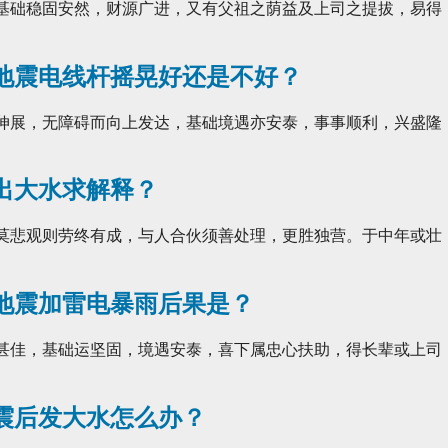
 基础稳固安然，财源广进，又有父祖之荫益及上司之提拔，易得
地震电线杆摇晃好还是不好？
利伸展，无障碍而向上发达，基础境遇亦安泰，事事顺利，兴盛隆
出大水求解释？
切莫悲观则劳终有成，与人合伙须善处理，更胜独营。于中年或壮
地震加雷电暴雨后果是？
置甚佳，基础运坚固，境遇安泰，喜下属忠心扶助，得长辈或上司
震后发大水怎么办？