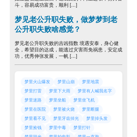
斗，容易成功富贵，顺利 […]
梦见老公升职失败，做梦梦到老
公升职失败啥感觉？
梦见老公升职失败的吉凶指数 境遇安泰，身心健
全，希望目的达成，能逃过灾害而免祸患，安定成
功，优秀伸张发展，一帆 […]
梦里火山爆发
梦里山崩
梦里地震
梦里打雷
梦里下大雨
梦里有人喊我名字
梦里迷路
梦里坐船
梦里坐飞机
梦里在医院
梦里被火烧
梦里断腿
梦里看不见
梦里牙齿掉光
梦里掉头发
梦里捡钱
梦里中毒
梦里打针
梦里脱光
梦里拍电影
梦里一直跑