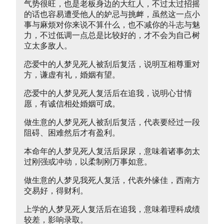
气势很旺，也是老板身边的大红人，不过太过招摇
的话也容易遭受他人的妒忌与挑衅，虽然这一点小
事与麻烦对你来说不算什么，也不减你的斗志与魅
力，不过低调一点总是比较好的，才不会为自己树
立太多敌人。
恋爱中的人梦见死人被刮后复活，说明互相尊重对
方，谦虚有礼，婚姻有望。
恋爱中的人梦见死人复活后在追我，说明心甘情
愿，有诚信相处婚姻可成。
做生意的人梦见死人被刮后复活，代表要经过一段
阻碍、困难然后才有盈利。
本命年的人梦见死人复活后尿尿，意味着诸事勿太
过刚强或冲动，以柔制刚万事如意。
做生意的人梦见我死人复活，代表外缘佳，西南方
交易好，得财利。
上学的人梦见死人复活后在追我，意味着理科成绩
较差，影响录取。