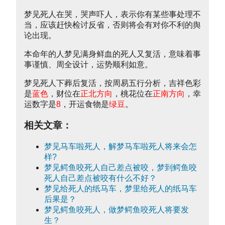
梦见死人在哭，哭声吓人，表示你有某些事处理不
当，应该赶快检讨反省，否则将会有对你不利的舆
论出现。
本命年的人梦见满身鲜血的死人又复活，意味着事
事谨慎、周全设计，运势顺利如意。
梦见死人下葬后复活，按周易五行分析，吉祥色彩
是
蓝色
，财位在
正北方向
，桃花位在
正南方向
，幸
运数字是
8
，开运食物是
绿豆
。
相关文章：
梦见马车啦死人，解梦马车啦死人将来会怎
样?
梦见鳄鱼咬死人自己差点被咬，梦到鳄鱼咬
死人自己差点被咬有什么不好？
梦见给死人的纸马车，梦里给死人的纸马车
后果是？
梦见鳄鱼咬死人，做梦鳄鱼咬死人将要发
生？