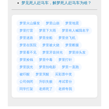
梦见死人赶马车，解梦死人赶马车为啥？
梦里火山爆发
梦里山崩
梦里地震
梦里打雷
梦里下大雨
梦里有人喊我名字
梦里迷路
梦里坐船
梦里坐飞机
梦里在医院
梦里被火烧
梦里断腿
梦里看不见
梦里牙齿掉光
梦里掉头发
梦里捡钱
梦里中毒
梦里打针
梦里脱光
梦里拍电影
梦里一直跑
被吓醒
梦里哭醒
买彩票中奖
公司倒闭
升职失败
考试零分
同学打架
老师死了
老师夸我