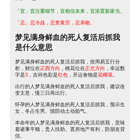
「宜」宜注重细节，宜相信未来，宜添置新家当。
「忌」忌冷战，忌查黄历，忌亲吻。
梦见满身鲜血的死人复活后抓我
是什么意思
梦见满身鲜血的死人复活后抓我，按周易五行分
析，财位在
正西方向
，桃花位在
正北方向
，幸运数
字是
3
，吉祥色彩是
红色
，开运食物是
花椰菜
。
出行的人梦见满身鲜血的死人复活后抓我，建议改
变主意，慢三日再出行。
怀孕的人梦见满身鲜血的死人复活后抓我，预示生
女，冬占生男。慎防动土动胎气。
本命年的人梦见满身鲜血的死人复活后抓我，意味
着诸事平顺，贵人扶助。置房地产有利，防朋友背
信。