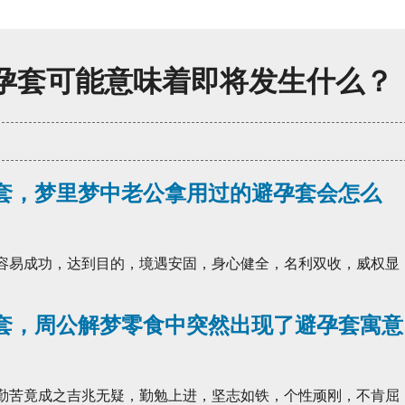
避孕套可能意味着即将发生什么？
套，梦里梦中老公拿用过的避孕套会怎么
 容易成功，达到目的，境遇安固，身心健全，名利双收，威权显
套，周公解梦零食中突然出现了避孕套寓意
 勤苦竟成之吉兆无疑，勤勉上进，坚志如铁，个性顽刚，不肯屈