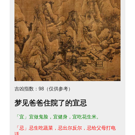
吉凶指数：98（仅供参考）
梦见爸爸住院了的宜忌
「宜」宜做鬼脸，宜健身，宜吃花生米。
「忌」忌生吃蔬菜，忌出尔反尔，忌给父母打电
话。