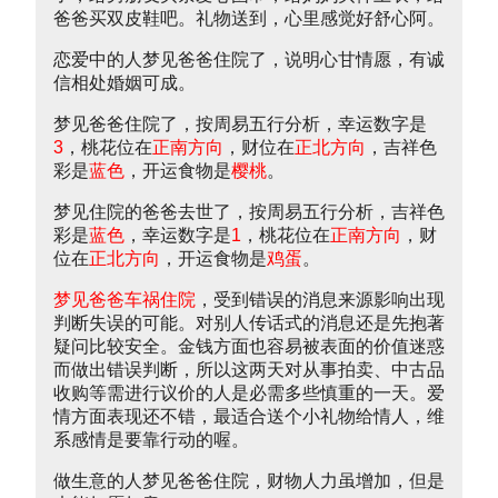
爸爸买双皮鞋吧。礼物送到，心里感觉好舒心阿。
恋爱中的人梦见爸爸住院了，说明心甘情愿，有诚
信相处婚姻可成。
梦见爸爸住院了，按周易五行分析，幸运数字是
3
，桃花位在
正南方向
，财位在
正北方向
，吉祥色
彩是
蓝色
，开运食物是
樱桃
。
梦见住院的爸爸去世了，按周易五行分析，吉祥色
彩是
蓝色
，幸运数字是
1
，桃花位在
正南方向
，财
位在
正北方向
，开运食物是
鸡蛋
。
梦见爸爸车祸住院
，受到错误的消息来源影响出现
判断失误的可能。对别人传话式的消息还是先抱著
疑问比较安全。金钱方面也容易被表面的价值迷惑
而做出错误判断，所以这两天对从事拍卖、中古品
收购等需进行议价的人是必需多些慎重的一天。爱
情方面表现还不错，最适合送个小礼物给情人，维
系感情是要靠行动的喔。
做生意的人梦见爸爸住院，财物人力虽增加，但是