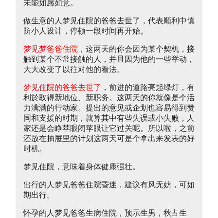
未能如愿如意。
做生意的人梦见住院的爸爸去世了，代表顺利中慎
防小人设计，停顿一段时间再开始。
梦见梦爸爸住院
，这两天的你会因为某个契机，接
触到某个不常接触的人，并且因为他的一些举动，
大大改变了以往对他的看法。
梦见住院的爸爸去世了
，前进的道路亮起绿灯，有
利於取得新地位、新职务。这两天的你就像是个活
力满满的行动家。提出的意见或企划也容易得到赞
同和支援的时期，就算其中有些失误或小失败，人
家还是会睁苹眼闭苹眼让它过关呢。所以啦，之前
还放在抽屉里的计划这两天可是个拿出来发表的好
时机。
梦见住院，意味着身体健康强壮。
出行的人梦见爸爸住院昏迷，建议有风无妨，可如
期出行。
怀孕的人梦见爸爸生病住院，预示生男，秋占生