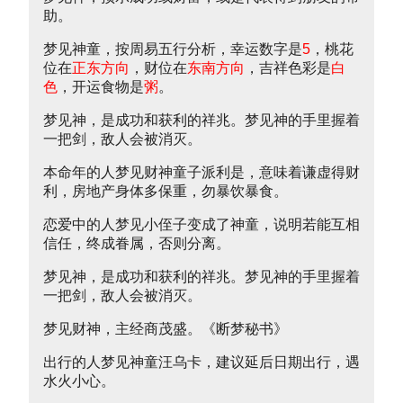
助。
梦见神童，按周易五行分析，幸运数字是
5
，桃花
位在
正东方向
，财位在
东南方向
，吉祥色彩是
白
色
，开运食物是
粥
。
梦见神，是成功和获利的祥兆。梦见神的手里握着
一把剑，敌人会被消灭。
本命年的人梦见财神童子派利是，意味着谦虚得财
利，房地产身体多保重，勿暴饮暴食。
恋爱中的人梦见小侄子变成了神童，说明若能互相
信任，终成眷属，否则分离。
梦见神，是成功和获利的祥兆。梦见神的手里握着
一把剑，敌人会被消灭。
梦见财神，主经商茂盛。《断梦秘书》
出行的人梦见神童汪乌卡，建议延后日期出行，遇
水火小心。