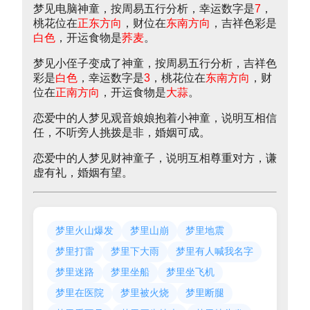
梦见电脑神童，按周易五行分析，幸运数字是
7
，
桃花位在
正东方向
，财位在
东南方向
，吉祥色彩是
白色
，开运食物是
荞麦
。
梦见小侄子变成了神童，按周易五行分析，吉祥色
彩是
白色
，幸运数字是
3
，桃花位在
东南方向
，财
位在
正南方向
，开运食物是
大蒜
。
恋爱中的人梦见观音娘娘抱着小神童，说明互相信
任，不听旁人挑拨是非，婚姻可成。
恋爱中的人梦见财神童子，说明互相尊重对方，谦
虚有礼，婚姻有望。
梦里火山爆发
梦里山崩
梦里地震
梦里打雷
梦里下大雨
梦里有人喊我名字
梦里迷路
梦里坐船
梦里坐飞机
梦里在医院
梦里被火烧
梦里断腿