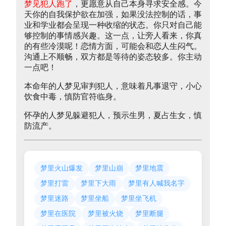
梦见犯人跑了
，更愿意从自己本身寻求安全感。今
天你的自我保护欲在加强，如果没法控制的话，事
业和学业都会呈现一种收缩的状态。你只对自己能
够控制的事情感兴趣。这一点，让旁人看来，你真
的有些冷漠呢！恋情方面，可能会和恋人生闷气。
沟通上不顺畅，双方都是等待的姿态较多。你主动
一点吧！
本命年的人梦见审判犯人，意味着凡事退守，小心
饮食中毒，慎防官符临身。
怀孕的人梦见躲避犯人，预示生男，夏占生女，慎
防流产。
梦里火山爆发
梦里山崩
梦里地震
梦里打雷
梦里下大雨
梦里有人喊我名字
梦里迷路
梦里坐船
梦里坐飞机
梦里在医院
梦里被火烧
梦里断腿