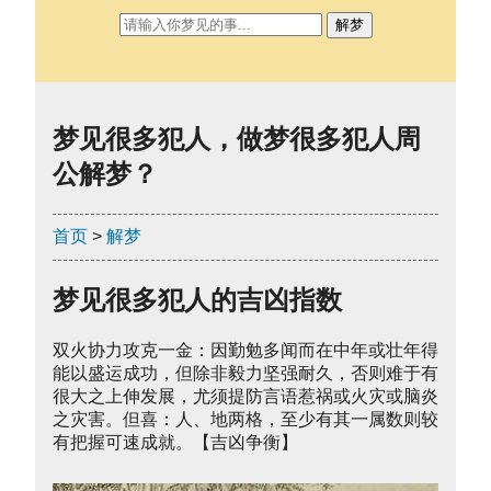
解梦
梦见很多犯人，做梦很多犯人周
公解梦？
首页
>
解梦
梦见很多犯人的吉凶指数
双火协力攻克一金：因勤勉多闻而在中年或壮年得
能以盛运成功，但除非毅力坚强耐久，否则难于有
很大之上伸发展，尤须提防言语惹祸或火灾或脑炎
之灾害。但喜：人、地两格，至少有其一属数则较
有把握可速成就。【吉凶争衡】