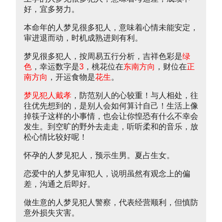
好，宜多努力。
本命年的人梦见很多犯人，意味着心情未能安定，
审进退而动，时机成熟进则有利。
梦见很多犯人，按周易五行分析，吉祥色彩是
绿
色
，幸运数字是
3
，桃花位在
东南方向
，财位在
正
南方向
，开运食物是
花生
。
梦见犯人戴孝
，防范别人的心较重！与人相处，往
往优先想到的，是别人会如何算计自己！生活上像
掉筷子这样的小事情，也会让你惶恐有什么不幸会
发生。到空旷的野外去走走，听听柔和的音乐，放
松心情比较好呢！
怀孕的人梦见犯人，预示生男。夏占生女。
恋爱中的人梦见审犯人，说明虽然有观念上的偏
差，沟通之后即好。
做生意的人梦见犯人警察，代表经营顺利，但慎防
意外损失灾害。