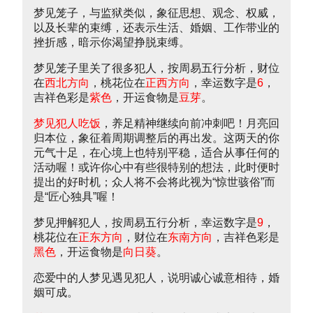
梦见笼子，与监狱类似，象征思想、观念、权威，
以及长辈的束缚，还表示生活、婚姻、工作带业的
挫折感，暗示你渴望挣脱束缚。
梦见笼子里关了很多犯人，按周易五行分析，财位
在
西北方向
，桃花位在
正西方向
，幸运数字是
6
，
吉祥色彩是
紫色
，开运食物是
豆芽
。
梦见犯人吃饭
，养足精神继续向前冲刺吧！月亮回
归本位，象征着周期调整后的再出发。这两天的你
元气十足，在心境上也特别平稳，适合从事任何的
活动喔！或许你心中有些很特别的想法，此时便时
提出的好时机；众人将不会将此视为“惊世骇俗”而
是“匠心独具”喔！
梦见押解犯人，按周易五行分析，幸运数字是
9
，
桃花位在
正东方向
，财位在
东南方向
，吉祥色彩是
黑色
，开运食物是
向日葵
。
恋爱中的人梦见遇见犯人，说明诚心诚意相待，婚
姻可成。