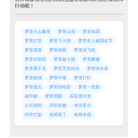
行动呢！
梦里火山爆发
梦里山崩
梦里地震
梦里打雷
梦里下大雨
梦里有人喊我名字
梦里迷路
梦里坐船
梦里坐飞机
梦里在医院
梦里被火烧
梦里断腿
梦里看不见
梦里牙齿掉光
梦里掉头发
梦里捡钱
梦里中毒
梦里打针
梦里脱光
梦里拍电影
梦里一直跑
被吓醒
梦里哭醒
买彩票中奖
公司倒闭
升职失败
考试零分
同学打架
老师死了
老师夸我