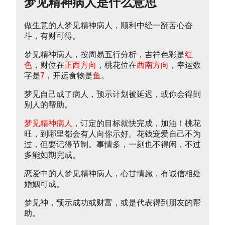
梦见精神病人是什么意思
做生意的人梦见精神病人，顺利中经一翻苦心奋
斗，有财可得。
梦见精神病人，按周易五行分析，吉祥色彩是
红
色
，财位在
正西方向
，桃花位在
西南方向
，幸运数
字是
7
，开运食物是
鱼
。
梦见自己成了病人，预示计划被延迟，或你会得到
别人的帮助。
梦见精神病人
，订定的目标就快完成，加油！桃花
旺，到哪里都会有人向你示好。花钱宠爱自己不为
过，但要记得节制。事情多，一刻也不得闲，不过
多能如期完成。
恋爱中的人梦见精神病人，心甘情愿，有诚信相处
婚姻可成。
梦见神，预示成功或财富，或是代表得到朋友的帮
助。