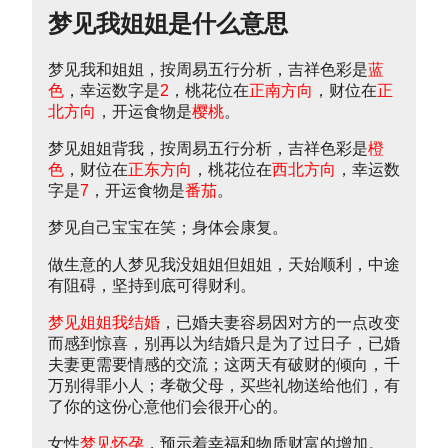
梦见我姐姐是什么意思
梦见我和姐姐，按周易五行分析，吉祥色彩是
蓝
色
，幸运数字是
2
，桃花位在
正南方向
，财位在
正
北方向
，开运食物是
樱桃
。
梦见姐姐背我，按周易五行分析，吉祥色彩是
橙
色
，财位在
正东方向
，桃花位在
西北方向
，幸运数
字是
7
，开运食物是
番茄
。
梦见自己宝宝在笑；身体会康复。
做生意的人梦见我没姐姐但姐姐，天始顺利，中途
有阻碍，坚持到底可得财利。
梦见姐姐我结婚
，已婚夫妻容易因对方的一点改变
而感到惊喜，别再以为结婚只是为了过日子，已婚
夫妻更需要情感的交流；这两天有破财的倾向，千
万别得罪小人；孝敬父母，买些礼物送给他们，有
了你的这份心意他们会很开心的。
女性
梦见怀孕
，预示着幸福和物质财富的增加。