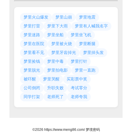
梦里火山爆发
梦里山崩
梦里地震
梦里打雷
梦里下大雨
梦里有人喊我名字
梦里迷路
梦里坐船
梦里坐飞机
梦里在医院
梦里被火烧
梦里断腿
梦里看不见
梦里牙齿掉光
梦里掉头发
梦里捡钱
梦里中毒
梦里打针
梦里脱光
梦里拍电影
梦里一直跑
被吓醒
梦里哭醒
买彩票中奖
公司倒闭
升职失败
考试零分
同学打架
老师死了
老师夸我
©2026 https://www.meng86.com/ 梦境密码