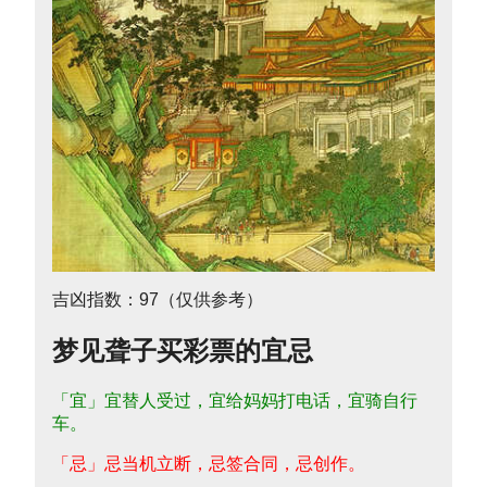
吉凶指数：97（仅供参考）
梦见聋子买彩票的宜忌
「宜」宜替人受过，宜给妈妈打电话，宜骑自行
车。
「忌」忌当机立断，忌签合同，忌创作。