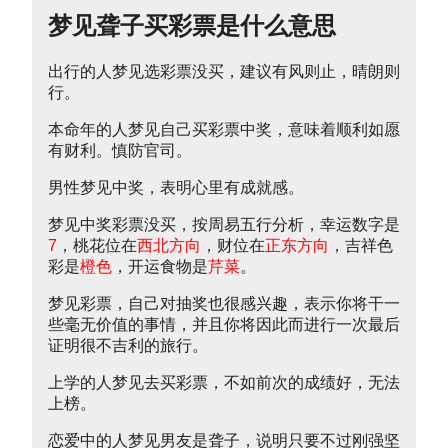
梦见聋子买彩票是什么意思
出行的人梦见选彩票没买，建议有风则止，晴朗则
行。
本命年的人梦见自己买彩票中奖，意味着顺利如愿
有财利。慎防官司。
男性梦见中奖，表明心里有成就感。
梦见中奖彩票没买，按周易五行分析，幸运数字是
7
，桃花位在
西北方向
，财位在
正东方向
，吉祥色
彩是
橙色
，开运食物是
芹菜
。
梦见彩票，自己对抽奖也很感兴趣，表示你将干一
些毫无价值的事情，并且你将因此而进行一次最后
证明很不吉利的旅行。
上学的人梦见去买彩票，不如前次的成绩好，无法
上榜。
恋爱中的人梦见男友是聋子，说明只要不过刚强坚