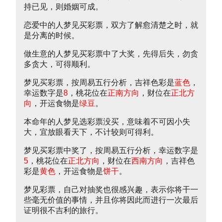
持已见，则婚姻可成。
恋爱中的人梦见买彩票，双方了解愈清楚之时，就
是分离的时候。
做生意的人梦见买彩票中了大奖，先得后失，勿贪
多贪大，可得顺利。
梦见买彩票，按周易五行分析，吉祥色彩是
蓝色
，
幸运数字是
8
，桃花位在
正南方向
，财位在
正北方
向
，开运食物是
绿豆
。
本命年的人梦见选彩票没买，意味着不可因小失
大，宜放眼看天下，不计较则可得利。
梦见买彩票中奖了，按周易五行分析，幸运数字是
5
，桃花位在
正北方向
，财位在
西南方向
，吉祥色
彩是
黄色
，开运食物是
饼干
。
梦见彩票，自己对抽奖也很感兴趣，表示你将干一
些毫无价值的事情，并且你将因此而进行一次最后
证明很不吉利的旅行。