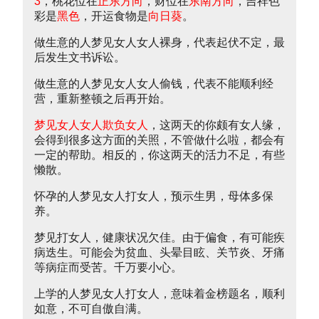
3
，桃花位在
正东方向
，财位在
东南方向
，吉祥色
彩是
黑色
，开运食物是
向日葵
。
做生意的人梦见女人女人裸身，代表起伏不定，最
后发生文书诉讼。
做生意的人梦见女人女人偷钱，代表不能顺利经
营，重新整顿之后再开始。
梦见女人女人欺负女人
，这两天的你颇有女人缘，
会得到很多这方面的关照，不管做什么啦，都会有
一定的帮助。相反的，你这两天的活力不足，有些
懒散。
怀孕的人梦见女人打女人，预示生男，母体多保
养。
梦见打女人，健康状况欠佳。由于偏食，有可能疾
病迭生。可能会为贫血、头晕目眩、关节炎、牙痛
等病症而受苦。千万要小心。
上学的人梦见女人打女人，意味着金榜题名，顺利
如意，不可自傲自满。