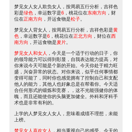
梦见女人女人欺负女人，按周易五行分析，吉祥色
彩是
绿色
，幸运数字是
6
，桃花位在
东南方向
，财
位在
正南方向
，开运食物是
松子
。
梦见女人背女人，按周易五行分析，吉祥色彩是
黄
色
，幸运数字是
6
，桃花位在
正北方向
，财位在
西
南方向
，开运食物是
麦片
。
梦见女人和女人
，今天是一个适于行动的日子，你
的领导能力可以得到彰显，自我表达能力提高，对
你来说今天可能是个新的开始。今天你处于精力旺
盛，兴奋异常的状态。对你来说，似乎任何事情都
变得可能了，同时你也感觉拥有了控制自己和支配
他人的能力，其他人也好象总是在帮着你。今天适
合任何形式的锻炼和竞赛，，这不光能强健你的体
魄，而且还能使你的头脑更加健全。外科和牙科手
术也是非常有利的。
上学的人梦见女人女人，意味着成绩不理想，未能
上榜。
梦见女人喜欢女人
，相当重视自己的感受。今天的