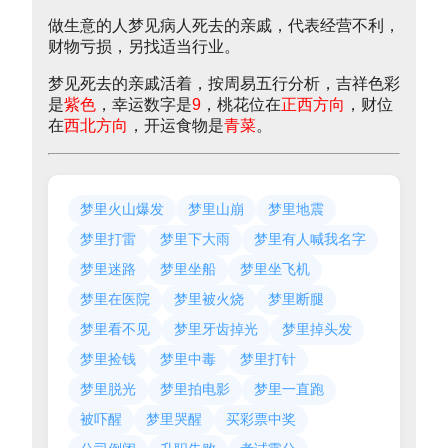
做生意的人梦见病人死去的亲戚，代表经营不利，
财物亏损，另找适当行业。
梦见死去的亲戚活着，按周易五行分析，吉祥色彩
是
紫色
，幸运数字是
9
，桃花位在
正西方向
，财位
在
西北方向
，开运食物是
青菜
。
梦里火山爆发
梦里山崩
梦里地震
梦里打雷
梦里下大雨
梦里有人喊我名字
梦里迷路
梦里坐船
梦里坐飞机
梦里在医院
梦里被火烧
梦里断腿
梦里看不见
梦里牙齿掉光
梦里掉头发
梦里捡钱
梦里中毒
梦里打针
梦里脱光
梦里拍电影
梦里一直跑
被吓醒
梦里哭醒
买彩票中奖