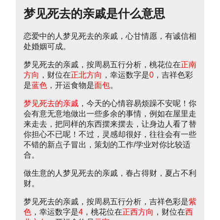
梦见死去的亲戚是什么意思
恋爱中的人梦见死去的亲戚，心甘情愿，有诚信相
处婚姻可成。
梦见死去的亲戚，按周易五行分析，桃花位在
正南
方向
，财位在
正北方向
，幸运数字是
0
，吉祥色彩
是
蓝色
，开运食物是
面包
。
梦见死去的亲戚
，今天的心情容易烦躁不安呢！你
会有意无意地做出一些多余的事情，例如在屋里走
来走去，把同样的东西摆来摆去，让身边人看了替
你担心不已呢！不过，灵感却很好，往往会有一些
不错的新点子冒出，策划的工作/学业对你比较适
合。
做生意的人梦见死去的亲戚，春占得财，夏占不利
财。
梦见死去的亲戚，按周易五行分析，吉祥色彩是
紫
色
，幸运数字是
4
，桃花位在
正西方向
，财位在
西