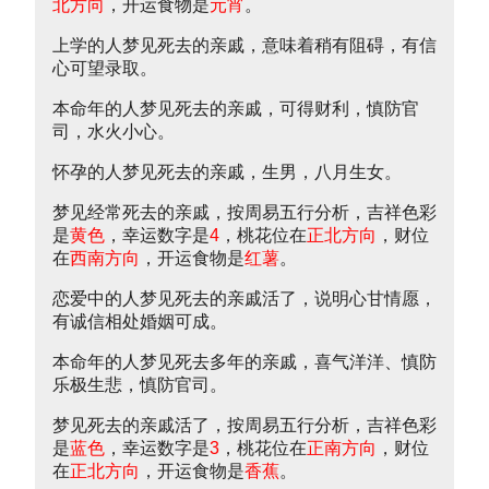
北方向
，开运食物是
元宵
。
上学的人梦见死去的亲戚，意味着稍有阻碍，有信
心可望录取。
本命年的人梦见死去的亲戚，可得财利，慎防官
司，水火小心。
怀孕的人梦见死去的亲戚，生男，八月生女。
梦见经常死去的亲戚，按周易五行分析，吉祥色彩
是
黄色
，幸运数字是
4
，桃花位在
正北方向
，财位
在
西南方向
，开运食物是
红薯
。
恋爱中的人梦见死去的亲戚活了，说明心甘情愿，
有诚信相处婚姻可成。
本命年的人梦见死去多年的亲戚，喜气洋洋、慎防
乐极生悲，慎防官司。
梦见死去的亲戚活了，按周易五行分析，吉祥色彩
是
蓝色
，幸运数字是
3
，桃花位在
正南方向
，财位
在
正北方向
，开运食物是
香蕉
。