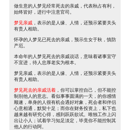
做生意的人梦见经常死去的亲戚，代表秋占有利，
始终皆好，进行中注意官司。
梦见亲戚
，表示的是人缘、人情，还预示紧要关头
有贵人相助。
怀孕的人梦见已死去的亲戚，预示生女于秋，慎防
产厄。
本命年的人梦见死去的亲戚说话，意味着诸事宜守
不宜进，待人忠厚老实为根本。
梦见亲戚，表示的是人缘、人情，还预示紧要关头
有贵人相助。
梦见死去的亲戚活着
，你可以掌控自己，但不能控
制别他人的意志。看似事事圆满的一天，的你感情
顺遂，单身的人很有机会遇好对象，死会者和伴侣
心意相通，默契十足；而你在财务投资上，私下也
越来越有研究心得，感到跃跃欲试。唯独工作上闪
出让小人；试着学习知足淡定，毕竟你不能控制其
他人的行动阿。