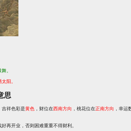
鼓舞。
晒太阳。
意思
，吉祥色彩是
黄色
，财位在
西南方向
，桃花位在
正南方向
，幸运
找好再开业，否则困难重重不得财利。