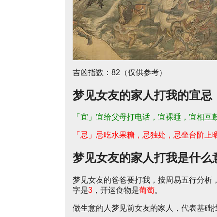
吉凶指数：82（仅供参考）
梦见女友的家人打我的宜忌
「宜」宜给父母打电话，宜裸睡，宜相互
「忌」忌吃水果糖，忌独处，忌坐台阶上
梦见女友的家人打我是什么
梦见女友的爸爸要打我，按周易五行分析
字是
3
，开运食物是
葡萄
。
做生意的人梦见前女友的家人，代表基础