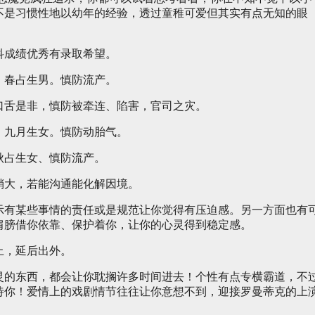
不是习惯性地以幼年的经验，透过童稚可爱但其实有点无知的眼
科成绩优秀有录取希望。
，春占生男。慎防流产。
口舌是非，慎防被牵连、陷害，官司之灾。
、九月生女。慎防动胎气。
秋占生女、慎防流产。
稍大，若能沟通能化解因境。
示有某些事情的责任或是规范让你觉得有压迫感。另一方面也有
肩膀借你依靠、保护着你，让你的心灵得到稳定感。
止，延后出外。
灵的东西，都会让你耽搁许多时间进去！个性有点专横霸道，不
待你！爱情上的戏剧情节往往让你意想不到，迎接罗曼蒂克的上