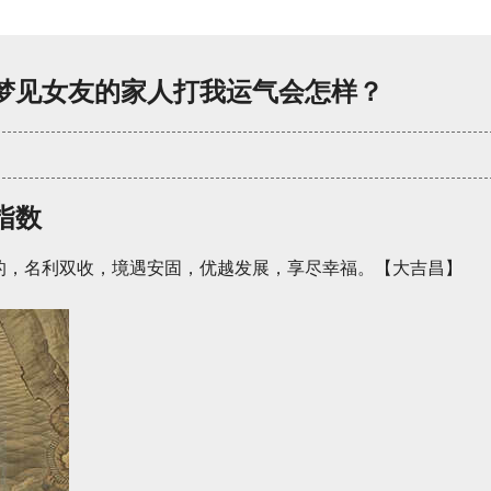
梦见女友的家人打我运气会怎样？
指数
的，名利双收，境遇安固，优越发展，享尽幸福。【大吉昌】