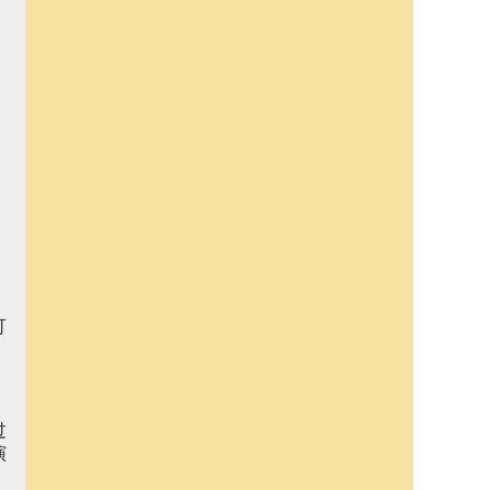
可
过
演