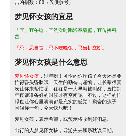
吉凶指数：88（仅供参考）
梦见怀女孩的宜忌
「宜」宜午睡，宜洗澡时踢浴室墙壁，宜传播科
普。
「忌」忌自责，忌不吃晚饭，忌当机立断。
梦见怀女孩是什么意思
梦见怀女孩
，过年咧！可怜的你座孩子今天还是要
忙得昏头昏脑哦，天生的勤奋与谨慎，让长辈很喜
欢让你来帮忙呢！往往是一大早就被叫醒，直忙到
年夜饭准备好的时候才有空闲呢！不过，这样的忙
碌也让你心里满满都是充实的感觉！勤奋的孩子，
问候你一句，今天快乐吧！
梦见女孩，表示希望，或预示将收到好消息。
出行的人梦见怀女孩，导游失去聊系耽误日期。