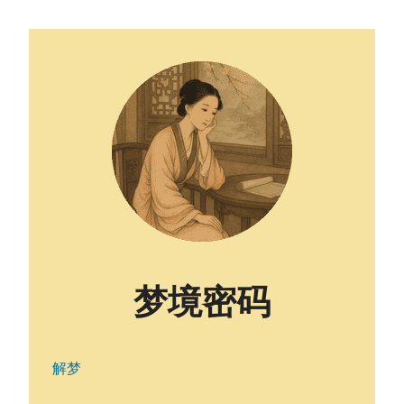
梦境密码
解梦