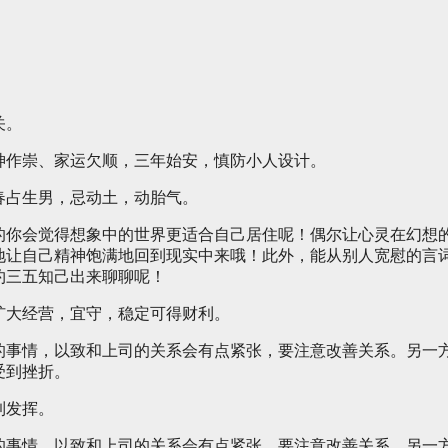
关。
神作崇、家运欠顺，三年始安，慎防小人设计。
春占生男，忌动土，动胎气。
的你会觉得想象中的世界更适合自己居住呢！偶尔让心灵在幻想
地让自己精神饱满地回到现实中来哦！此外，能从别人宽慰的言
约三五知己出来聊聊呢！
扩大经营，宜守，稳定可得财利。
的事情，以致和上司的关系会有点紧张，要注意改善关系。另一
受到挫折。
到发挥。
的事情，以致和上司的关系会有点紧张，要注意改善关系。另一