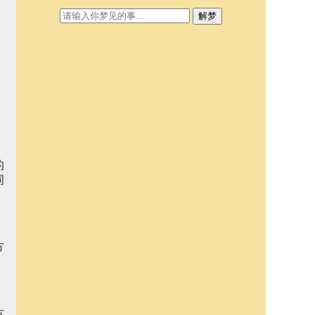
解梦
的
词
方
方