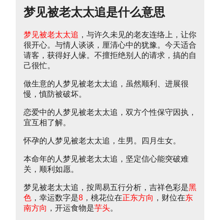
梦见被老太太追是什么意思
梦见被老太太追
，与许久未见的老友连络上，让你
很开心。与情人谈谈，厘清心中的犹豫。今天适合
请客，获得好人缘。不擅拒绝别人的请求，搞的自
己很忙。
做生意的人梦见被老太太追，虽然顺利、进展很
慢，慎防被破坏。
恋爱中的人梦见被老太太追，双方个性保守因执，
宜互相了解。
怀孕的人梦见被老太太追，生男。四月生女。
本命年的人梦见被老太太追，坚定信心能突破难
关，顺利如愿。
梦见被老太太追，按周易五行分析，吉祥色彩是
黑
色
，幸运数字是
8
，桃花位在
正东方向
，财位在
东
南方向
，开运食物是
芋头
。