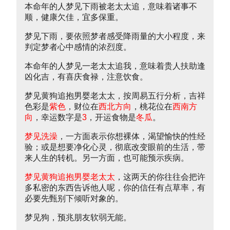
本命年的人梦见下雨被老太太追，意味着诸事不
顺，健康欠佳，宜多保重。
梦见下雨，要依照梦者感受降雨量的大小程度，来
判定梦者心中感情的浓烈度。
本命年的人梦见一老太太追我，意味着贵人扶助逢
凶化吉，有喜庆食禄，注意饮食。
梦见黄狗追抱男婴老太太，按周易五行分析，吉祥
色彩是
紫色
，财位在
西北方向
，桃花位在
西南方
向
，幸运数字是
3
，开运食物是
冬瓜
。
梦见洗澡
，一方面表示你想裸体，渴望愉快的性经
验；或是想要净化心灵，彻底改变眼前的生活，带
来人生的转机。另一方面，也可能预示疾病。
梦见黄狗追抱男婴老太太
，这两天的你往往会把许
多私密的东西告诉他人呢，你的信任有点草率，有
必要先甄别下倾听对象的。
梦见狗，预兆朋友软弱无能。