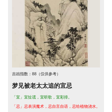
吉凶指数：88（仅供参考）
梦见被老太太追的宜忌
「宜」宜扯谎，宜听歌，宜彩排。
「忌」忌表演魔术，忌自言自语，忌给植物浇水。