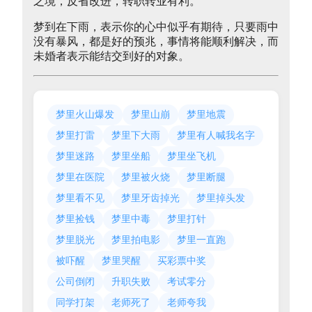
之境，反省改进，转职转业有利。
梦到在下雨，表示你的心中似乎有期待，只要雨中
没有暴风，都是好的预兆，事情将能顺利解决，而
未婚者表示能结交到好的对象。
梦里火山爆发
梦里山崩
梦里地震
梦里打雷
梦里下大雨
梦里有人喊我名字
梦里迷路
梦里坐船
梦里坐飞机
梦里在医院
梦里被火烧
梦里断腿
梦里看不见
梦里牙齿掉光
梦里掉头发
梦里捡钱
梦里中毒
梦里打针
梦里脱光
梦里拍电影
梦里一直跑
被吓醒
梦里哭醒
买彩票中奖
公司倒闭
升职失败
考试零分
同学打架
老师死了
老师夸我