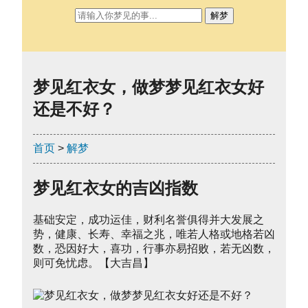
解梦
梦见红衣女，做梦梦见红衣女好
还是不好？
首页
>
解梦
梦见红衣女的吉凶指数
基础安定，成功运佳，财利名誉俱得并大发展之
势，健康、长寿、幸福之兆，唯若人格或地格若凶
数，恐因好大，喜功，行事亦易招败，若无凶数，
则可免忧虑。【大吉昌】