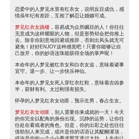
恋爱中的人梦见水里有红衣女，说明反目成仇，感
情虽年纪有差距，互相了解忍让婚姻可成。
梦见红衣女跳楼
，容易成为众所瞩目的人！你往往
无意成为这样耀眼的人物，但是形势却会把你推上
去。除非你刻意地回避或推辞，否则出风头就无可
避免！好好ENJOY这种感觉吧！只要你能够让自
己放开，你的妙语连珠能获得全场的掌声呢！
本命年的人梦见被红衣女和白衣女追，意味着诸事
宜守。退一步、让一步快乐神仙。
本命年的人梦见女死人穿红衣红鞋，意味着吉凶参
半，获财有利。太过刚强有损失。
怀孕的人梦见红衣女动匪，预示生男，春占生女。
梦见红衣女动匪
，别人需要你来成就的一天！今天
的你完全以配角的身份出现。沉静的运势，让你往
往处在看戏者的角色。但是，你的出彩之处也往往
借助别人来完成，或许是你的话语让其醍醐灌顶，
或许是你的一个小小要求帮其逃过大劫。人生中让