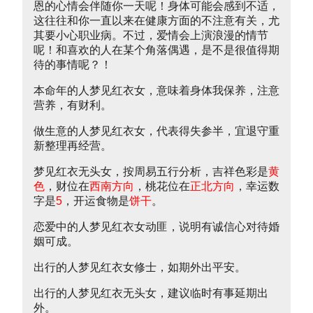
恩的心情会伴随你一天呢！身体可能会感到不适，
这往往和你一直以来在健康方面的不注意有关，尤
其要小心职业病。不过，爱情会上演浪漫的情节
呢！和喜欢的人在某个角落偶遇，是不是很值得期
待的事情呢？！
本命年的人梦见红衣女，意味着身体我保养，注意
营养，有财利。
做生意的人梦见红衣女，代表得失参半，宜退守重
新整理再经营。
梦见红衣无头女，按周易五行分析，吉祥色彩是
黄
色
，财位在
西南方向
，桃花位在
正北方向
，幸运数
字是
5
，开运食物是
饼干
。
恋爱中的人梦见红衣女动匪，说明有诚信心对待婚
姻可成。
出行的人梦见红衣女修士，如期外出平安。
出行的人梦见红衣无头女，建议临时有事延期出
外。