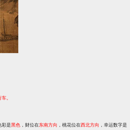
行车。
色彩是
黑色
，财位在
东南方向
，桃花位在
西北方向
，幸运数字是