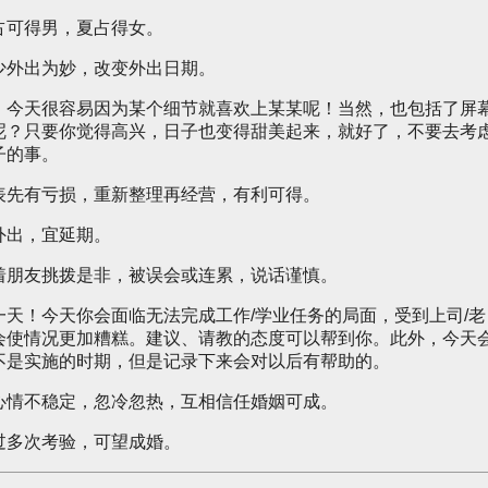
占可得男，夏占得女。
少外出为妙，改变外出日期。
，今天很容易因为某个细节就喜欢上某某呢！当然，也包括了屏
呢？只要你觉得高兴，日子也变得甜美起来，就好了，不要去考
子的事。
表先有亏损，重新整理再经营，有利可得。
外出，宜延期。
着朋友挑拨是非，被误会或连累，说话谨慎。
一天！今天你会面临无法完成工作/学业任务的局面，受到上司/老
会使情况更加糟糕。建议、请教的态度可以帮到你。此外，今天
不是实施的时期，但是记录下来会对以后有帮助的。
心情不稳定，忽冷忽热，互相信任婚姻可成。
过多次考验，可望成婚。