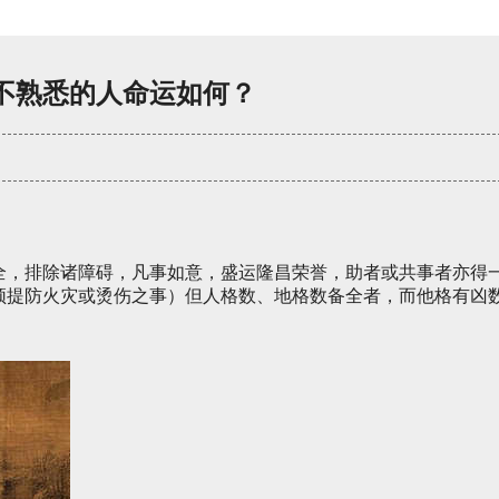
不熟悉的人命运如何？
全，排除诸障碍，凡事如意，盛运隆昌荣誉，助者或共事者亦得
须提防火灾或烫伤之事）但人格数、地格数备全者，而他格有凶