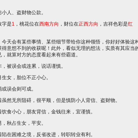
防小人、盗财物公款。
数字是
1
，桃花位在
西南方向
，财位在
正西方向
，吉祥色彩是
红
。今天会有某些事情、某些细节带给你这种领悟，你好好体验这
获得意想不到的收获呢！此外，看似无理的想法，实质有其应当
见，就算对方的态度看起来有些霸道。
非，被误会或连累，说话谨慎。
月生女，胎位不正小心。
局或误会则可成。
着虽然无所阻碍，很平顺，但是慎防小人背信、盗财物。
着饮食小心，朋友背信，金钱往来，宜谨慎。
男，秋占生女，平安。
着陷在困难之境，反省改进，转职转业有利。