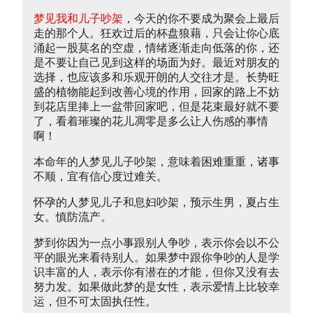
梦见我和儿子吵架
，今天的你不要成为聚会上最后
走的那个人。狂欢过后的杯盘狼藉，只会让你心底
涌起一股莫名的空虚，情绪逐渐走向低落的你，还
是不要让自己见到这样的场面为好。最近对朋友的
选择，也应该多和乐观开朗的人交往才是。长势旺
盛的植物能起到改善心境的作用，回家的路上不妨
到花店里捧上一盆带回家吧，但是花束最好就不要
了，看着璀璨的花儿凋零是多么让人伤感的事情
啊！
本命年的人梦见儿子吵架，意味着困难重重，诸事
不顺，宜有信心度过难关。
怀孕的人梦见儿子和息妇吵架，预示生男，夏占生
女。慎防流产。
梦到你因为一点小事跟别人争吵，表示你会以不公
平的眼光来看待别人。如果梦中跟你争吵的人是学
识丰富的人，表示你有潜在的才能，但你又没有去
努力发。如果做此梦的是女性，表示爱情上比较幸
运，但不可太固执任性。