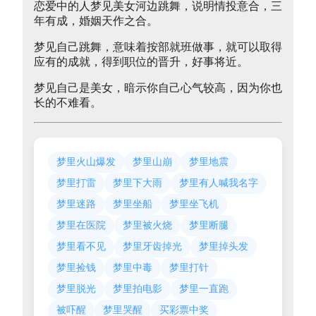
恋爱中的人梦见美女河边跳舞，说明情投意合，三
年有成，婚姻天作之合。
梦见自己跳舞，意味着按部就班做事，就可以取得
应有的成就，得到职位的晋升，好事将近。
梦见自己是美女，暗示你自己心气较高，因为你也
长的不难看。
梦里火山爆发
梦里山崩
梦里地震
梦里打雷
梦里下大雨
梦里有人喊我名字
梦里迷路
梦里坐船
梦里坐飞机
梦里在医院
梦里被火烧
梦里断腿
梦里看不见
梦里牙齿掉光
梦里掉头发
梦里捡钱
梦里中毒
梦里打针
梦里脱光
梦里拍电影
梦里一直跑
被吓醒
梦里哭醒
买彩票中奖