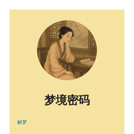
梦境密码
解梦