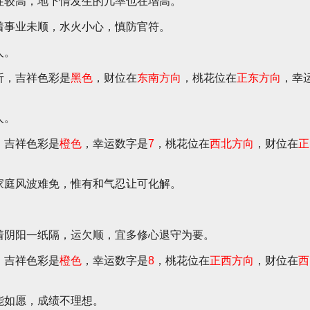
性较高，地下情发生的几率也在增高。
着事业未顺，水火小心，慎防官符。
人。
析，吉祥色彩是
黑色
，财位在
东南方向
，桃花位在
正东方向
，幸
人。
，吉祥色彩是
橙色
，幸运数字是
7
，桃花位在
西北方向
，财位在
正
家庭风波难免，惟有和气忍让可化解。
。
着阴阳一纸隔，运欠顺，宜多修心退守为要。
，吉祥色彩是
橙色
，幸运数字是
8
，桃花位在
正西方向
，财位在
西
能如愿，成绩不理想。