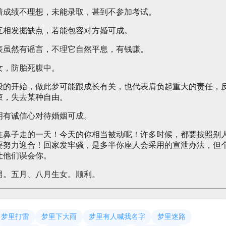
着成绩不理想，未能录取，甚到不参加考试。
互相发掘缺点，若能包容对方婚可成。
表虽然有谣言，不理它自然平息，有钱赚。
女，防胎死腹中。
段的开始，做此梦可能跟成长有关，也代表肩负起重大的责任，
束，失去某种自由。
明有诚信心对待婚姻可成。
住鼻子走的一天！今天的你相当被动呢！许多时候，都要按照别
要努力迎合！回家发牢骚，是多半你座人会采用的宣泄办法，但
让他们误会你。
男。五月、八月生女。顺利。
梦里打雷
梦里下大雨
梦里有人喊我名字
梦里迷路