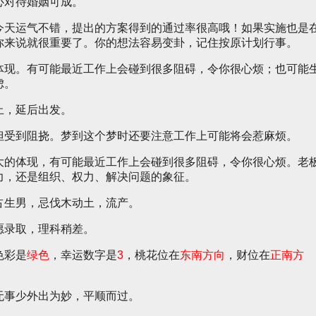
心对待婚姻可成。
今天运气不错，提出的方案得到的通过率很高哦！如果实施也是
你来说就很重要了。你的想法容易变卦，记住按原计划行事。
体现。有可能最近工作上会碰到很多阻碍，令你很心烦；也可能
虑。
止，延后出发。
但受到阻挠。梦到这个梦时还要注意工作上可能将会惹麻烦。
大的体现，有可能最近工作上会碰到很多阻碍，令你很心烦。老
力，还是组织、权力、解决问题的象征。
占生男，忌伐木动土，流产。
愿录取，理科稍差。
色彩是
绿色
，幸运数字是
3
，桃花位在
东南方向
，财位在
正南方
无事少外出为妙，平顺而过。