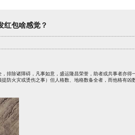
发红包啥感觉？
全，排除诸障碍，凡事如意，盛运隆昌荣誉，助者或共事者亦得
须提防火灾或烫伤之事）但人格数、地格数备全者，而他格有凶