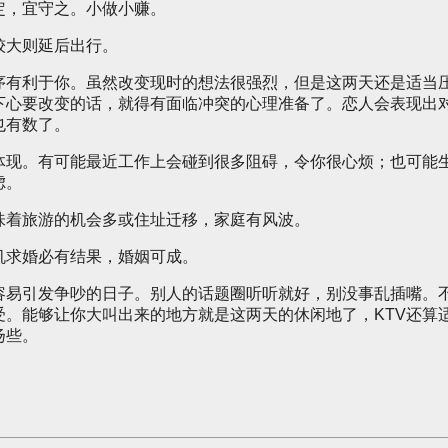
定，宜守之。小做小赚。
较大则延后出行。
序有利于你。虽然改变现时的想法很强烈，但是这两天还是适当
下心要改变的话，就得有面临冲突的心理准备了。恋人会表现出
也有数了。
体现。有可能最近工作上会碰到很多阻碍，令你很心烦；也可能
虑。
味着旅游的机会多或住址迁移，家庭有风波。
机求婚必有结果，婚姻可成。
容易引发争吵的日子。别人的话题圈听听就好，别没事乱插嘴。
。能够让你大叫出来的地方就是这两天的休闲地了，KTV还算
扬些。
。