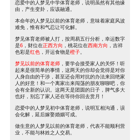
恋爱中的人梦见中学体育老师，说明虽然有其他缘
由，产生变卦，应该融通。
本命年的人梦见以前的体育老师，意味着家庭风波
难免，惟有和气忍让可化解。
梦见体育老师被人打，按周易五行分析，幸运数字
是
6
，财位在
正西方向
，桃花位在
西南方向
，吉祥
色彩是
红色
，开运食物是
橙子
。
梦见以前的体育老师
，要学会接受家人的关怀！听
起来是很简单的事情，这两天的你却会觉得是对你
人身自由的干涉，甚至还会用对抗的办法来回绝家
人的好意！和一个离家出来闯荡的朋友聊聊吧，你
会有全新的认识。这两天是团圆的日子，脾气多大
也好，别忘了家人还在等待你回去赏月！
恋爱中的人梦见初中体育老师，说明互相沟通，误
会化解，延后嫁娶婚姻可成。
做生意的人梦见以前的体育老师，代表不能顺利营
业，不能与林姓之人交易。