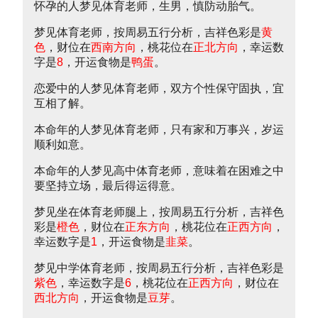
怀孕的人梦见体育老师，生男，慎防动胎气。
梦见体育老师，按周易五行分析，吉祥色彩是
黄
色
，财位在
西南方向
，桃花位在
正北方向
，幸运数
字是
8
，开运食物是
鸭蛋
。
恋爱中的人梦见体育老师，双方个性保守固执，宜
互相了解。
本命年的人梦见体育老师，只有家和万事兴，岁运
顺利如意。
本命年的人梦见高中体育老师，意味着在困难之中
要坚持立场，最后得运得意。
梦见坐在体育老师腿上，按周易五行分析，吉祥色
彩是
橙色
，财位在
正东方向
，桃花位在
正西方向
，
幸运数字是
1
，开运食物是
韭菜
。
梦见中学体育老师，按周易五行分析，吉祥色彩是
紫色
，幸运数字是
6
，桃花位在
正西方向
，财位在
西北方向
，开运食物是
豆芽
。