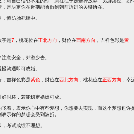
友；对自己信心不足的你，则往往宁愿选择放弃，另辟蹊径。如
情，是决定你在近期能否做到朝前迈进的关键所在。
男，慎防胎死腹中。
。
数字是
7
，桃花位在
正北方向
，财位在
西南方向
，吉祥色彩是
黄
中注意安全，郊游少去。
慢慢沟通即可成婚。
析，吉祥色彩是
紫色
，财位在
西北方向
，桃花位在
正西方向
，幸
时好时坏，若能稳定婚姻可成。
的飞着，表示你心中有些梦想，你想要去实现，而这个梦想也许
则表示你的梦想会受到波折。
多，考试成绩不理想。