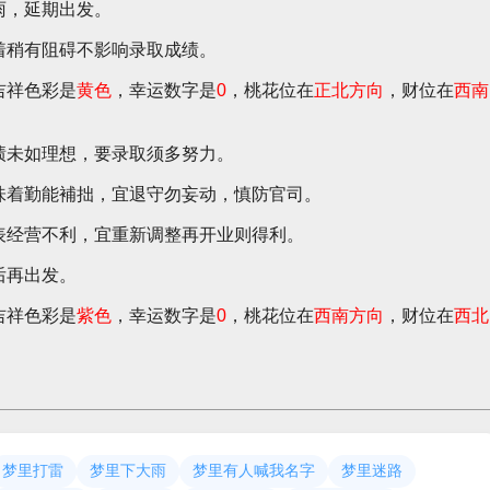
雨，延期出发。
着稍有阻碍不影响录取成绩。
吉祥色彩是
黄色
，幸运数字是
0
，桃花位在
正北方向
，财位在
西南
绩未如理想，要录取须多努力。
味着勤能補拙，宜退守勿妄动，慎防官司。
表经营不利，宜重新调整再开业则得利。
后再出发。
吉祥色彩是
紫色
，幸运数字是
0
，桃花位在
西南方向
，财位在
西北
梦里打雷
梦里下大雨
梦里有人喊我名字
梦里迷路