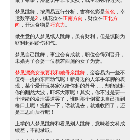
做了错事，潜意识中非常负疚，或主动弥补过失。
梦见跳舞，按周易五行分析，吉祥色彩是
蓝色
，幸
运数字是
2
，桃花位在
正南方向
，财位在
正北方
向
，开运食物是
巧克力
。
做生意的人梦见纸人跳舞，虽有财利，但是慎防为
财利起纠纷伤和气。
梦见自己跳舞，事业会有成就，职位会得到晋升，
未婚男子会娶一位貌若西施的女子为妻。
梦见漂亮女孩要我和她母亲跳舞
，蛮容易为一些不
值得一提的东西动气呢！新身边的人笨手笨脚的表
现，某个爱开玩笑家伙给你起的外号……却能掀起
你的翻然大波，吓坏大家呢！其实，你不过是要一
个情绪的发泄渠道罢了，谁叫那个倒霉鬼自己撞到
枪口上呢！提醒一下，话就说去，就难收回了，还
是三思而后行吧！
上学的人梦见跳舞和看见别人跳舞，意味着文科成
绩差，不能录取。