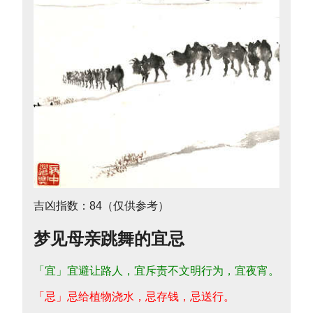
吉凶指数：84（仅供参考）
梦见母亲跳舞的宜忌
「宜」宜避让路人，宜斥责不文明行为，宜夜宵。
「忌」忌给植物浇水，忌存钱，忌送行。