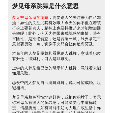
梦见母亲跳舞是什么意思
梦见被母亲逼学跳舞
，需要别人的关注来为自己加
油！异性的关注尤其有效哦！今天的你不但在着装
打扮上要花功夫，精神上也要抖擞起来才能增加回
头率呢！此外，今天为你带来成就感的事情，带有
冒险性。是拒绝诱惑，还是冒险一试，只要拿定主
意就要勇敢一点，犹豫不决只会让你追悔莫及。
本命年的人梦见跳舞和看见别人跳舞，意味着职位
有升迁，得财利，口舌是非难免。
上学的人梦见看已故的母亲和人跳舞，意味着未能
如愿录取。
恋爱中的人梦见自己跳舞跳舞，说明可望成婚。坦
诚相待。
梦见母亲脸色可怕地追赶你，或掐你的脖子，表示
你对母亲有很大的负罪感，可能深受心中道德谴
责、情感折磨，如有可能不妨向人坦白或生活中你