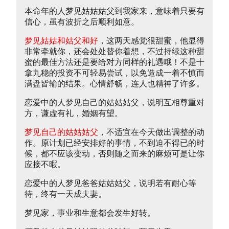
本命年的人梦见姑姑姑父到我家来，意味着只要有
信心，虽有波折之后顺利如意。
梦见姑姑和姑父和好
，这两天感觉很甜蜜，他显得
非常牵就你，还会处处替你着想，不过持续这种甜
蜜的最佳方法还是要给对方同样的礼遇哦！不是十
拿九稳的投资不可轻易尝试，以免造成一着不慎而
满盘皆输的结果。心情舒畅，连人也精神了许多。
恋爱中的人梦见自己的姑姑姑父，说明互相尊重对
方，谦虚有礼，婚姻有望。
梦见自己的姑姑姑父
，不适宜在今天做出调整的动
作。原计划已经安排好的事情，不到迫不得已的时
候，都不应该变动，否则随之而来的麻烦可是让你
应接不暇。
恋爱中的人梦见爸爸姑姑姑父，说明若有耐心等
待，终有一天成夫妻。
梦见家，事业和生意都会发生好转。