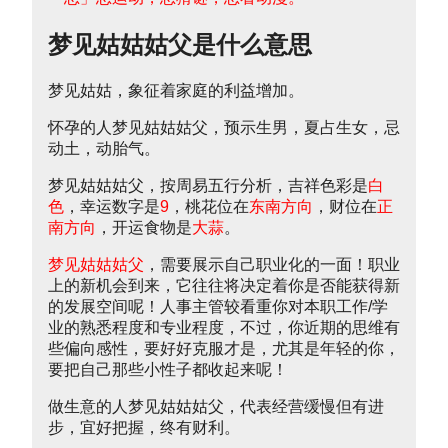
梦见姑姑姑父是什么意思
梦见姑姑，象征着家庭的利益增加。
怀孕的人梦见姑姑姑父，预示生男，夏占生女，忌
动土，动胎气。
梦见姑姑姑父，按周易五行分析，吉祥色彩是
白
色
，幸运数字是
9
，桃花位在
东南方向
，财位在
正
南方向
，开运食物是
大蒜
。
梦见姑姑姑父
，需要展示自己职业化的一面！职业
上的新机会到来，它往往将决定着你是否能获得新
的发展空间呢！人事主管较看重你对本职工作/学
业的熟悉程度和专业程度，不过，你近期的思维有
些偏向感性，要好好克服才是，尤其是年轻的你，
要把自己那些小性子都收起来呢！
做生意的人梦见姑姑姑父，代表经营缓慢但有进
步，宜好把握，终有财利。