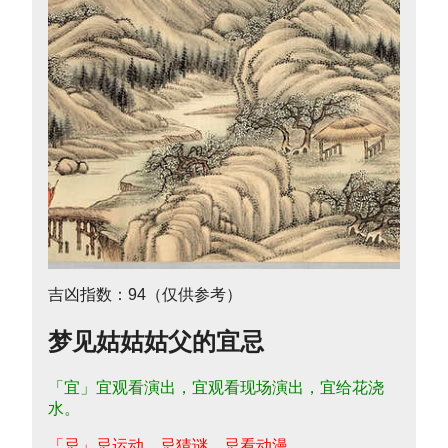
吉凶指数：94（仅供参考）
梦见姑姑姑父的宜忌
「宜」宜观看演出，宜观看现场演出，宜给花浇
水。
「忌」忌运动，忌猜谜，忌看动漫。