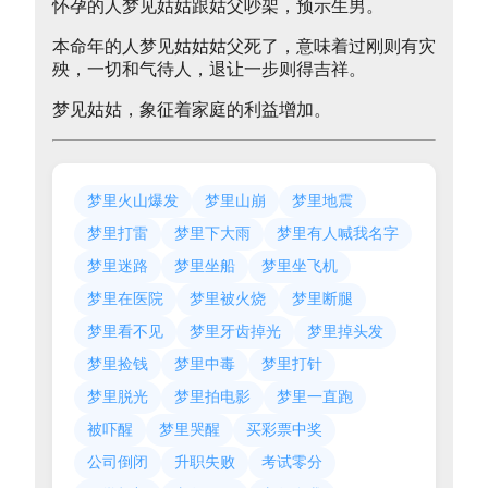
怀孕的人梦见姑姑跟姑父吵架，预示生男。
本命年的人梦见姑姑姑父死了，意味着过刚则有灾
殃，一切和气待人，退让一步则得吉祥。
梦见姑姑，象征着家庭的利益增加。
梦里火山爆发
梦里山崩
梦里地震
梦里打雷
梦里下大雨
梦里有人喊我名字
梦里迷路
梦里坐船
梦里坐飞机
梦里在医院
梦里被火烧
梦里断腿
梦里看不见
梦里牙齿掉光
梦里掉头发
梦里捡钱
梦里中毒
梦里打针
梦里脱光
梦里拍电影
梦里一直跑
被吓醒
梦里哭醒
买彩票中奖
公司倒闭
升职失败
考试零分