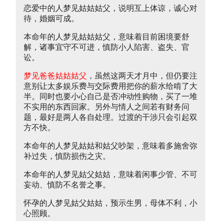
恋爱中的人梦见姑姑姑父，说明互上体谅，诚心对
待，婚姻可成。
本命年的人梦见姑姑姑父，意味着目前困境要舒
解，诸事宜守不可进，慎防小人陷害、盗失、官
讼。
梦见爸爸姑姑姑父
，虽然这两天才月中，但仍要注
意别让太多娱乐费与交际费用把你的薪水给啃了大
半。同时也要小心自己是否冲动性购物，买了一堆
不实用的东西回家。另外与情人之间若有财务问
题，最好是两人各自处理。过渡的干涉只会引起双
方不快。
本命年的人梦见姑姑和姑父吵架，意味着多施舍弥
补过失，慎防损伤之灾。
本命年的人梦见姑父姑姑，意味着闲事少管、不可
妄动、慎防不名誉之事。
怀孕的人梦见姑父姑姑，预示生男，母体不利，小
心照顾。