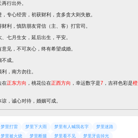
天再行出外。
进，专心经营，初获财利，贪多贪大则失败。
得财利，慎防朋友背信（主、客）打官司。
六、七月生女，延后出生，平安。
有意见，不可灰心，终有希望成婚。
姻不成。
顺利，南方勿往。
位在
正东方向
，桃花位在
正西方向
，幸运数字是
7
，吉祥色彩是
橙
体谅，诚心对待，婚姻可成。
梦里打雷
梦里下大雨
梦里有人喊我名字
梦里迷路
梦里被火烧
梦里断腿
梦里看不见
梦里牙齿掉光