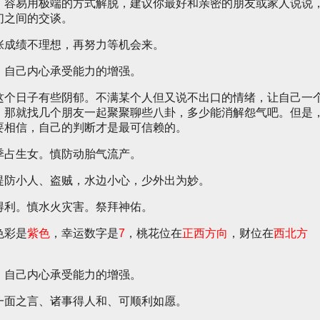
，容易用极端的方式解脱，建议你最好和亲密的朋友或家人说说
们之间的交谈。
张成绩不理想，再努力等机会来。
，自己内心承受能力的增强。
这个日子有些阴郁。不满某个人但又说不出口的情绪，让自己一
，那就找几个朋友一起聚聚聊些八卦，多少能消解怨气吧。但是
要相信，自己的判断才是最可信赖的。
季占生女。慎防动胎气流产。
提防小人、盗贼，水边小心，少外出为妙。
得利。慎水火灾害。祭拜神佑。
色彩是
紫色
，幸运数字是
7
，桃花位在
正西方向
，财位在
西北方
，自己内心承受能力的增强。
一面之言、诸事得人和、可顺利如愿。