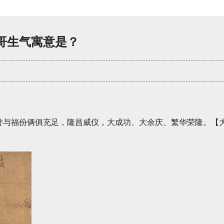
哥生气寓意是？
誉与福份俩俱充足，隆昌威仪，大成功、大余庆、繁华荣隆。【