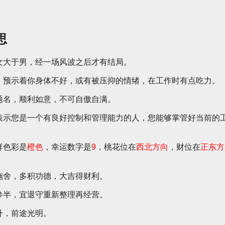
。
思
女大于男，经一场风波之后才有结局。
，预示着你身体不好，或有被压抑的情绪，在工作时有点吃力。
题名，顺利如意，不可自傲自满。
表示您是一个有良好控制和管理能力的人，您能够掌管好当前的
祥色彩是
橙色
，幸运数字是
9
，桃花位在
西北方向
，财位在
正东方
施舍，多积功德，大吉得财利。
参半，宜退守重新整理再经营。
升，前途光明。