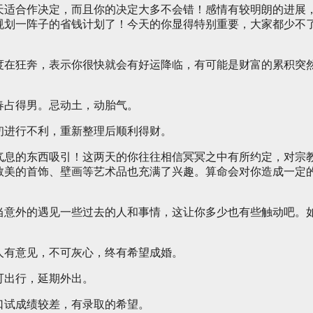
天适合作决定，而且你的决定大多不会错！感情有较明朗的进展
规划一阵子的省钱计划了！今天的你显得特别重要，大家都少不
度在狂奔，表示你很快就会有好运降临，有可能是财富的累积突
春占得男。忌动土，动胎气。
初进行不利，重新整理后顺利得财。
气息的东西吸引！这两天的你往往相信冥冥之中有所约定，对宗
教美的首饰、壁画等艺术品也充满了兴趣。算命会对你造成一定
当意外的遇见一些过去的人和事情，这让你多少也有些触动吧。
人有意见，不可灰心，终有希望成婚。
可出行，延期外出。
口试成绩较差，有录取的希望。