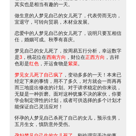
其实也是相当有趣的一天。
做生意的人梦见自己的女儿死了，代表劳而无功，
宜退守，可转向贸易，木材业发展。
恋爱中的人梦见自己的女儿死了，说明只要互相信
任，婚姻可成。秋季有喜庆。
梦见自己的女儿死了，按周易五行分析，幸运数字
是
3
，桃花位在
西南方向
，财位在
正西方向
，吉祥
色彩是
红色
，开运食物是
紫菜
。
梦见女儿死了自己疯了
，变动多多的一天！本来已
经定下来的事情，用不了多久，对方就会一而再再
而三地提出修改的计划。对于讲求稳定的你来说，
无疑是一种折磨。面对这种犹豫不决的家伙，你要
学会制定弹性的计划，或者可供选择的多个计划才
能保证自己灵活应对！
怀孕的人梦见自己杀死了自己的女儿，预示生男，
五月生女，慎防意外受伤。
孕妇梦见自己生的女儿死了
，刚处理完手边的事，