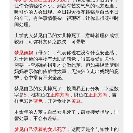
让你心情轻松不少。到富有艺文气息的地方逛逛，
吸引你的人会出现。今日很舍得花钱犒赏自己平日
的辛苦。有件事情很杂、很琐碎，让你非得花些时
间处理。
上学的人梦见自己的女儿摔死了，意味着理科成绩
较好，可弥补文科之缺失，可录取。
梦见妈妈
（母亲），代表你现在没有什么安全感，
对于周遭的事物有无助的感觉，很需要受到关怀、
需要一些明确的指引才会做此梦。但如果经常梦到
妈妈表示你的依赖性太重，无法独立走出妈妈的庇
护，心中常有不安全感。
梦见自己的女儿摔死了，按周易五行分析，幸运数
字是
5
，桃花位在
正南方向
，财位在
正北方向
，吉
祥色彩是
蓝色
，开运食物是
黄豆
。
本命年的人梦见自己女儿死了，谦虚接受指导，理
智处事，不会有差错。
梦见自己活着的女儿死了
，这两天是个与知性上的