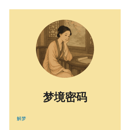
梦境密码
解梦