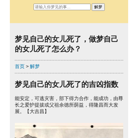
解梦
梦见自己的女儿死了，做梦自己
的女儿死了怎么办？
首页
>
解梦
梦见自己的女儿死了的吉凶指数
能安定，可逃灾害，部下得力合作，能成功，由尊
长之爱护提拔或父祖余德所荫益，得隆昌而大发
展。【大吉昌】