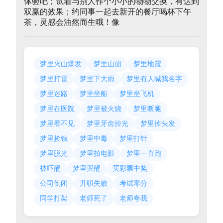
体验吧；试着与别人作个小小的物物交换，有达到
双赢的效果；约同事一起去新开的餐厅喝杯下午
茶，灵感会油然而生哦！像
梦里火山爆发
梦里山崩
梦里地震
梦里打雷
梦里下大雨
梦里有人喊我名字
梦里迷路
梦里坐船
梦里坐飞机
梦里在医院
梦里被火烧
梦里断腿
梦里看不见
梦里牙齿掉光
梦里掉头发
梦里捡钱
梦里中毒
梦里打针
梦里脱光
梦里拍电影
梦里一直跑
被吓醒
梦里哭醒
买彩票中奖
公司倒闭
升职失败
考试零分
同学打架
老师死了
老师夸我