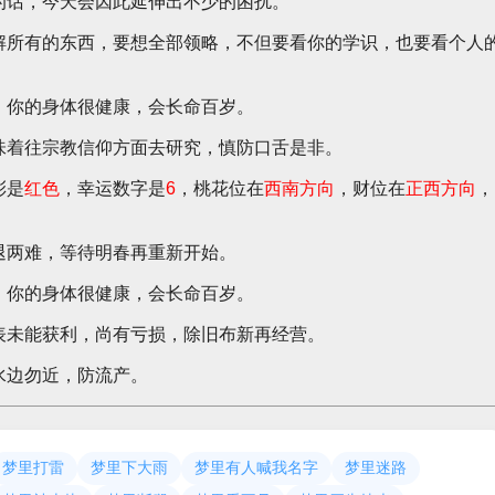
的话，今天会因此延伸出不少的困扰。
解所有的东西，要想全部领略，不但要看你的学识，也要看个人
，你的身体很健康，会长命百岁。
味着往宗教信仰方面去研究，慎防口舌是非。
彩是
红色
，幸运数字是
6
，桃花位在
西南方向
，财位在
正西方向
，
退两难，等待明春再重新开始。
，你的身体很健康，会长命百岁。
表未能获利，尚有亏损，除旧布新再经营。
水边勿近，防流产。
梦里打雷
梦里下大雨
梦里有人喊我名字
梦里迷路