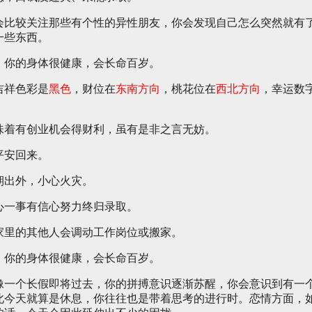
会比较关注那些有个性的异性朋友，你会发现自己怎么突然就有
一些东西。
，你的身体很健康，会长命百岁。
吉祥色彩是
黑色
，财位在
东南方向
，桃花位在
西北方向
，幸运数
味着有创业机会得财利，虽有是非之言无妨。
平安回来。
期出外，小心火灾。
心一事有信心努力终归录取。
家里的其他人会调动工作岗位或搬家。
，你的身体很健康，会长命百岁。
像一个长假即将过去，你的拼搏意识逐渐苏醒，你会意识到有一
此今天就算是休息，你往往也是带着思考的进行时。恋情方面，