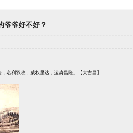
的爷爷好不好？
全，名利双收，威权显达，运势昌隆。【大吉昌】