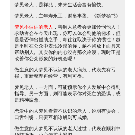
梦见老人，是祥兆，未来生活会富有愉快。
梦见老人，主年寿永工，财帛丰盈。《断梦秘书》
梦见不认识的老人
，善解人意者会更加怜悯他人！
求助者会在今天出现，你可以体会到他的需求，但
是是否伸出援助之手，却往往取决于你的惯性！越
是平时在公众中表现冷漠的你，越不肯放下面具来
帮助别人。其实你的内心没有那么冷漠，现时正是
改善你公众形象的好机会呢！
做生意的人梦见不认识的老人病危，代表先有亏
损，重新整理再经营，有利可得。
梦见老人，一方面，可能预示你个人发展中会得到
指导。另一方面，则可能表示你对死亡的恐惧，或
是精神疲惫。
恋爱中的人梦见看着不认识的老人，说明有误会，
口舌纠纷，只要互相谅解则可成婚。
做生意的人梦见不认识的老人过世，代表在顺利中
须防挫折，小心勿扩大投资。