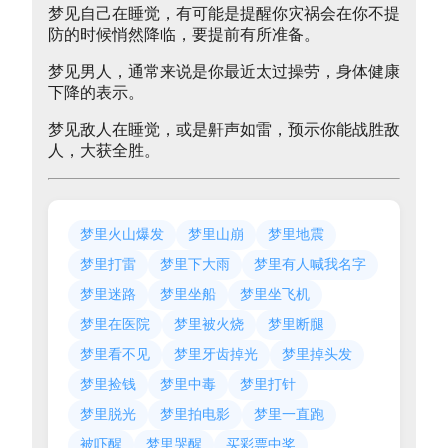
梦见自己在睡觉，有可能是提醒你灾祸会在你不提
防的时候悄然降临，要提前有所准备。
梦见男人，通常来说是你最近太过操劳，身体健康
下降的表示。
梦见敌人在睡觉，或是鼾声如雷，预示你能战胜敌
人，大获全胜。
梦里火山爆发
梦里山崩
梦里地震
梦里打雷
梦里下大雨
梦里有人喊我名字
梦里迷路
梦里坐船
梦里坐飞机
梦里在医院
梦里被火烧
梦里断腿
梦里看不见
梦里牙齿掉光
梦里掉头发
梦里捡钱
梦里中毒
梦里打针
梦里脱光
梦里拍电影
梦里一直跑
被吓醒
梦里哭醒
买彩票中奖