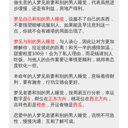
做生意的人梦见前妻和别的男人睡觉，代表虽然进
步缓慢，还是有利益，房地产得利。
梦见自己和别的男人睡觉
，说服不了自己的东西，
不要指望能够说服别人。如果能及早注意到这一
点，你就不会有难堪的局面出现了。
梦见与别的男人睡觉
，与人谈心，因此让对方更加
瞭解你，拉近彼此的距离！和另一半的感情加温，
甜蜜程度100分！会为了私人理由，而花钱请别人
吃饭。与他人的合作案要让事情更顺利，就得将态
度软化一些。
本命年的人梦见前妻和别的男人睡觉，意味着得财
利，要有施舍，行功立德会更好。
梦见老婆和别的男人睡觉，按周易五行分析，幸运
数字是
6
，财位在
正东方向
，桃花位在
西北方向
，
吉祥色彩是
橙色
，开运食物是
西瓜
。
恋爱中的人梦见老婆和别的男人睡觉，说明不可急
性，慢慢沟通、互相了解可成。