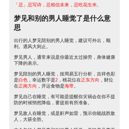
「忌」忌写诗，忌相信未来，忌吃花生米。
梦见和别的男人睡觉了是什么意
思
出行的人梦见陪别的男人睡觉，建议可外出，顺
利。遇风大则止。
梦见男人，通常来说是你最近太过操劳，身体健康
下降的表示。
梦见陪别的男人睡觉，按周易五行分析，吉祥色彩
是
白色
，幸运数字是
2
，桃花位在
正东方向
，财位
在
正南方向
，开运食物是
海带
。
梦见自己在睡觉，有可能是提醒你灾祸会在你不提
防的时候悄然降临，要提前有所准备。
梦见敌人在睡觉，或是鼾声如雷，预示你能战胜敌
人，大获全胜。