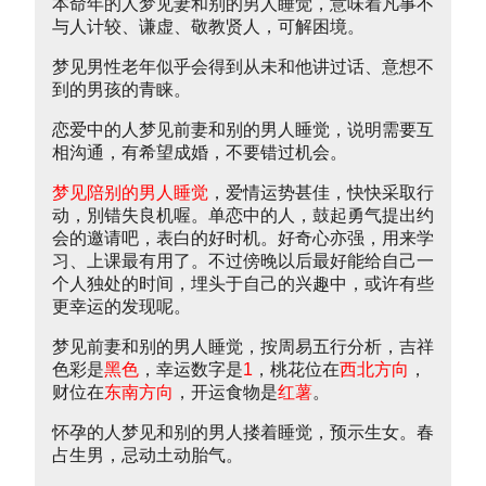
本命年的人梦见妻和别的男人睡觉，意味着凡事不
与人计较、谦虚、敬教贤人，可解困境。
梦见男性老年似乎会得到从未和他讲过话、意想不
到的男孩的青睐。
恋爱中的人梦见前妻和别的男人睡觉，说明需要互
相沟通，有希望成婚，不要错过机会。
梦见陪别的男人睡觉
，爱情运势甚佳，快快采取行
动，別错失良机喔。单恋中的人，鼓起勇气提出约
会的邀请吧，表白的好时机。好奇心亦强，用来学
习、上课最有用了。不过傍晚以后最好能给自己一
个人独处的时间，埋头于自己的兴趣中，或许有些
更幸运的发现呢。
梦见前妻和别的男人睡觉，按周易五行分析，吉祥
色彩是
黑色
，幸运数字是
1
，桃花位在
西北方向
，
财位在
东南方向
，开运食物是
红薯
。
怀孕的人梦见和别的男人搂着睡觉，预示生女。春
占生男，忌动土动胎气。