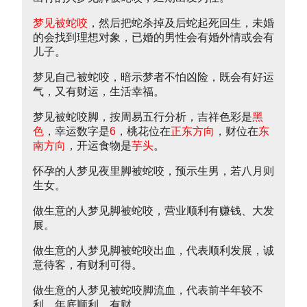
梦见被蛇咬
，然后把蛇杀掉及后蛇起死回生，未婚
的会找到理想对象，已婚的男性会有婚外情或会有
儿子。
梦见自己被蛇咬，暗示梦者不怕凶险，既会有好运
气，又有财运，生活幸福。
梦见被蛇咬脚，按周易五行分析，吉祥色彩是
黑
色
，幸运数字是
6
，桃花位在
正东方向
，财位在
东
南方向
，开运食物是
芋头
。
怀孕的人梦见夜里脚被蛇咬，预示生男，若八月则
生女。
做生意的人梦见脚被蛇咬，营业顺利有赚钱、大发
展。
做生意的人梦见脚被蛇咬出血，代表顺利发展，诚
意待客，有财利可得。
做生意的人梦见被蛇咬脚流血，代表前半年较不
利，年底顺利，有财。