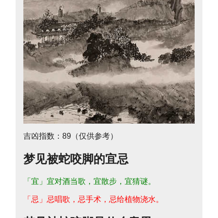
吉凶指数：89（仅供参考）
梦见被蛇咬脚的宜忌
「宜」宜对酒当歌，宜散步，宜猜谜。
「忌」忌唱歌，忌手术，忌给植物浇水。