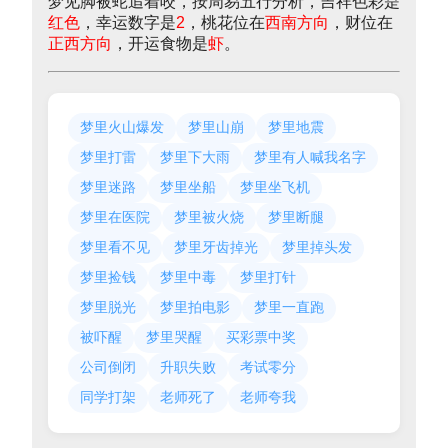
梦见脚被蛇追着咬，按周易五行分析，吉祥色彩是
红色
，幸运数字是
2
，桃花位在
西南方向
，财位在
正西方向
，开运食物是
虾
。
梦里火山爆发
梦里山崩
梦里地震
梦里打雷
梦里下大雨
梦里有人喊我名字
梦里迷路
梦里坐船
梦里坐飞机
梦里在医院
梦里被火烧
梦里断腿
梦里看不见
梦里牙齿掉光
梦里掉头发
梦里捡钱
梦里中毒
梦里打针
梦里脱光
梦里拍电影
梦里一直跑
被吓醒
梦里哭醒
买彩票中奖
公司倒闭
升职失败
考试零分
同学打架
老师死了
老师夸我