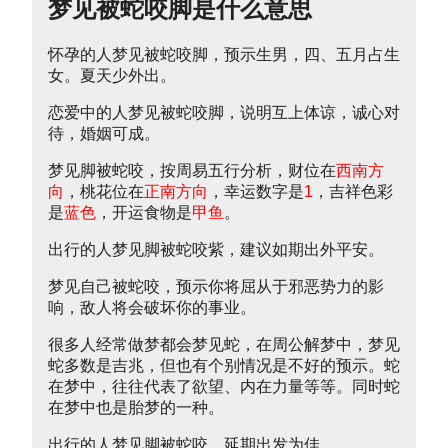
梦见被蛇咬脚是什么意思
怀孕的人梦见被蛇咬脚，预示生男，四、五月占生
女。夏天少外出。
恋爱中的人梦见被蛇咬脚，说明互上体谅，诚心对
待，婚姻可成。
梦见脚被蛇咬，按周易五行分析，财位在
西南方
向
，桃花位在
正南方向
，幸运数字是
1
，吉祥色彩
是
蓝色
，开运食物是
甲鱼
。
出行的人梦见脚被蛇咬紫，建议如期出外平安。
梦见自己被蛇咬，预示你将屈从于邪恶势力的影
响，敌人将会破坏你的事业。
很多人经常做梦都会梦见蛇，在周公解梦中，梦见
蛇多数是吉兆，但也有个别情况是不好的预示。蛇
在梦中，往往代表了欲望、内在力量等等。同时蛇
在梦中也是胎梦的一种。
出行的人梦见脚被蛇咬，延期出发为佳。