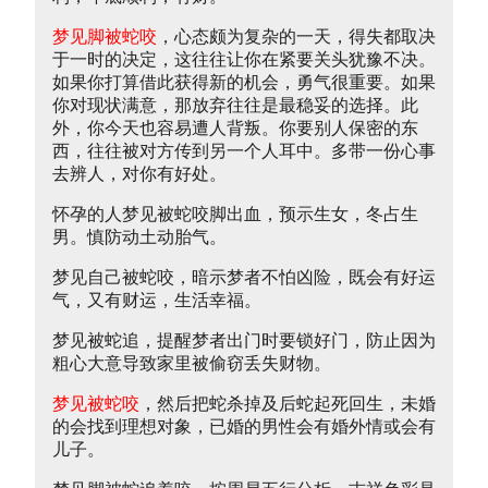
梦见脚被蛇咬
，心态颇为复杂的一天，得失都取决
于一时的决定，这往往让你在紧要关头犹豫不决。
如果你打算借此获得新的机会，勇气很重要。如果
你对现状满意，那放弃往往是最稳妥的选择。此
外，你今天也容易遭人背叛。你要别人保密的东
西，往往被对方传到另一个人耳中。多带一份心事
去辨人，对你有好处。
怀孕的人梦见被蛇咬脚出血，预示生女，冬占生
男。慎防动土动胎气。
梦见自己被蛇咬，暗示梦者不怕凶险，既会有好运
气，又有财运，生活幸福。
梦见被蛇追，提醒梦者出门时要锁好门，防止因为
粗心大意导致家里被偷窃丢失财物。
梦见被蛇咬
，然后把蛇杀掉及后蛇起死回生，未婚
的会找到理想对象，已婚的男性会有婚外情或会有
儿子。