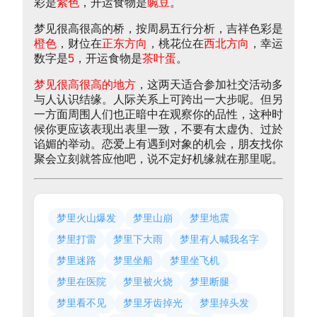
彩是
紫色
，开运食物是
豌豆
。
梦见很高很高的桥，按周易五行分析，吉祥色彩是
橙色
，财位在
正东方向
，桃花位在
西北方向
，幸运
数字是
5
，开运食物是
茶叶蛋
。
梦见很高很高的地方
，这两天适合参加社交活动多
与人认识结缘。人际关系上可跨出一大步呢。但另
一方面周围人们也正暗中在观察你的品性，这种时
候你更应该表现出表里一致，不要有太虚伪、过於
谄媚的举动。恋爱上有遇到对象的机会，朋友找你
聚会立刻就答应他吧，说不定好机缘就在那里呢。
梦里火山爆发
梦里山崩
梦里地震
梦里打雷
梦里下大雨
梦里有人喊我名字
梦里迷路
梦里坐船
梦里坐飞机
梦里在医院
梦里被火烧
梦里断腿
梦里看不见
梦里牙齿掉光
梦里掉头发