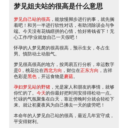
梦见姐夫站的很高是什么意思
梦见自己站的很高
，能放慢脚步进行的事，就先搁
着吧！和另一半进行软性对话，有助消除误会与争
端。今天没有花钱瞎拼的心情，恰好将钱省下！无
心工作/学业就放自己一天假吧！
怀孕的人梦见爬的很高很高，预示生女，冬占生
男。慎防动土动胎气。
梦见很高很高的地方，按周易五行分析，幸运数字
是
0
，桃花位在
西北方向
，财位在
正东方向
，吉祥
色彩是
黑色
，开运食物是
蘑菇
。
孕妇梦见站的野猪
，光是家人和朋友的事情，就够
你忙的了。
今天
的你最好把时间安排得松动一点。
忙碌的气氛聚集在白天，靠近傍晚时分就会轻松下
来。就让初夏夜风为自己拂去一天的疲劳吧！
本命年的人梦见自己站的很高，最近几年宜守成，
平安得财利。