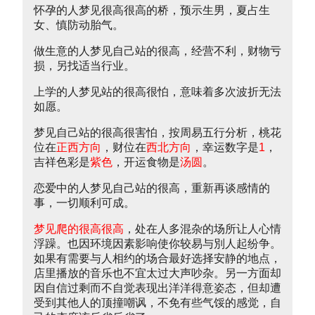
怀孕的人梦见很高很高的桥，预示生男，夏占生
女、慎防动胎气。
做生意的人梦见自己站的很高，经营不利，财物亏
损，另找适当行业。
上学的人梦见站的很高很怕，意味着多次波折无法
如愿。
梦见自己站的很高很害怕，按周易五行分析，桃花
位在
正西方向
，财位在
西北方向
，幸运数字是
1
，
吉祥色彩是
紫色
，开运食物是
汤圆
。
恋爱中的人梦见自己站的很高，重新再谈感情的
事，一切顺利可成。
梦见爬的很高很高
，处在人多混杂的场所让人心情
浮躁。也因环境因素影响使你较易与別人起纷争。
如果有需要与人相约的场合最好选择安静的地点，
店里播放的音乐也不宜太过大声吵杂。另一方面却
因自信过剩而不自觉表现出洋洋得意姿态，但却遭
受到其他人的顶撞嘲讽，不免有些气馁的感觉，自