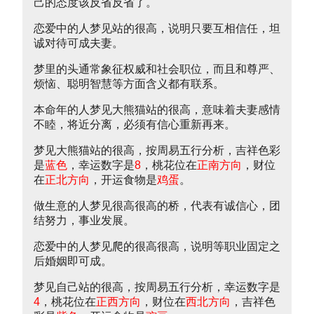
己的态度该反省反省了。
恋爱中的人梦见站的很高，说明只要互相信任，坦
诚对待可成夫妻。
梦里的头通常象征权威和社会职位，而且和尊严、
烦恼、聪明智慧等方面含义都有联系。
本命年的人梦见大熊猫站的很高，意味着夫妻感情
不睦，将近分离，必须有信心重新再来。
梦见大熊猫站的很高，按周易五行分析，吉祥色彩
是
蓝色
，幸运数字是
8
，桃花位在
正南方向
，财位
在
正北方向
，开运食物是
鸡蛋
。
做生意的人梦见很高很高的桥，代表有诚信心，团
结努力，事业发展。
恋爱中的人梦见爬的很高很高，说明等职业固定之
后婚姻即可成。
梦见自己站的很高，按周易五行分析，幸运数字是
4
，桃花位在
正西方向
，财位在
西北方向
，吉祥色