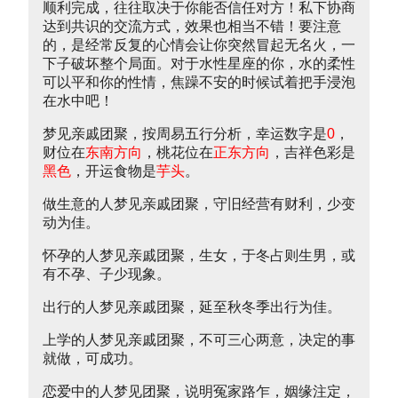
顺利完成，往往取决于你能否信任对方！私下协商
达到共识的交流方式，效果也相当不错！要注意
的，是经常反复的心情会让你突然冒起无名火，一
下子破坏整个局面。对于水性星座的你，水的柔性
可以平和你的性情，焦躁不安的时候试着把手浸泡
在水中吧！
梦见亲戚团聚，按周易五行分析，幸运数字是
0
，
财位在
东南方向
，桃花位在
正东方向
，吉祥色彩是
黑色
，开运食物是
芋头
。
做生意的人梦见亲戚团聚，守旧经营有财利，少变
动为佳。
怀孕的人梦见亲戚团聚，生女，于冬占则生男，或
有不孕、子少现象。
出行的人梦见亲戚团聚，延至秋冬季出行为佳。
上学的人梦见亲戚团聚，不可三心两意，决定的事
就做，可成功。
恋爱中的人梦见团聚，说明冤家路乍，姻缘注定，