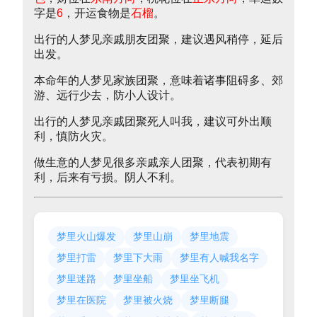
字是
6
，开运食物是
石榴
。
出行的人梦见亲戚朋友团聚，建议遇风稍停，延后
出发。
本命年的人梦见家族团聚，意味着诸事阻碍多、郊
游、远行少去，防小人设计。
出行的人梦见亲戚团聚死人叫我，建议可外出顺
利，慎防火灾。
做生意的人梦见很多亲戚亲人团聚，代表初期有
利，后来有亏损。阴人不利。
梦里火山爆发
梦里山崩
梦里地震
梦里打雷
梦里下大雨
梦里有人喊我名字
梦里迷路
梦里坐船
梦里坐飞机
梦里在医院
梦里被火烧
梦里断腿