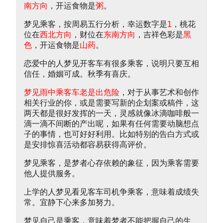
南方向
，开运食物是
粥
。
梦见乘客，按周易五行分析，幸运数字是
1
，桃花
位在
西北方向
，财位在
东南方向
，吉祥色彩是
黑
色
，开运食物是
山药
。
恋爱中的人梦见开客车有很多乘客，说明只要互相
信任，婚姻可成。秋季有喜庆。
梦见雨中乘客车老是出危险
，对于从事艺术和创作
相关行业的你，或是需要写新的企划案或稿件，这
两天都是很好发挥的一天，灵感就像冰滴咖啡般一
滴一滴不间断的产出呢，如果有任何需要动脑想点
子的事情，也可好好利用。比如特别的告白方式或
是安排惊喜活动都容易获得高评价。
梦见乘客，是梦者心存依赖的象征，因为乘客需要
他人提供服务。
上学的人梦见看见客车司机争乘客，意味着成绩失
常。宜静下心来多加努力。
梦见自己是乘客，意味着梦者不能把握自己的生