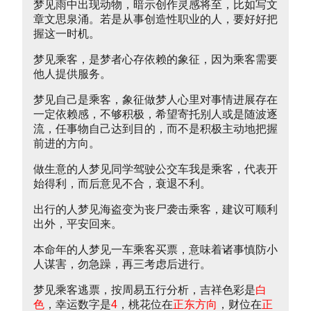
梦见雨中出现动物，暗示创作灵感将至，比如写文
章文思泉涌。若是从事创造性职业的人，要好好把
握这一时机。
梦见乘客，是梦者心存依赖的象征，因为乘客需要
他人提供服务。
梦见自己是乘客，象征做梦人心里对事情进展存在
一定依赖感，不够积极，希望寄托别人或是随波逐
流，任事物自己达到目的，而不是积极主动地把握
前进的方向。
做生意的人梦见同学驾驶公交车我是乘客，代表开
始得利，而后意见不合，衰退不利。
出行的人梦见海盗变为丧尸袭击乘客，建议可顺利
出外，平安回来。
本命年的人梦见一车乘客买票，意味着诸事慎防小
人谋害，勿急躁，再三考虑后进行。
梦见乘客逃票，按周易五行分析，吉祥色彩是
白
色
，幸运数字是
4
，桃花位在
正东方向
，财位在
正