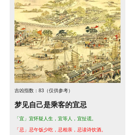
吉凶指数：83（仅供参考）
梦见自己是乘客的宜忌
「宜」宜怀疑人生，宜等人，宜扯谎。
「忌」忌午饭少吃，忌相亲，忌读诗饮酒。