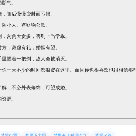
动胎气。
佳，随后慢慢变卦而亏损。
，防小人、盗财物公款。
利，勿贪大贪多，否则上当学乖。
对方，谦虚有礼，婚姻有望。
手里握着一把剑，敌人会被消灭。
让你一天不少的时间都浪费在这里。而且你也很喜欢也很相信那
了解，不必外表修饰，可望成婚。
的资源。
梦里打雷
梦里下大雨
梦里有人喊我名字
梦里迷路