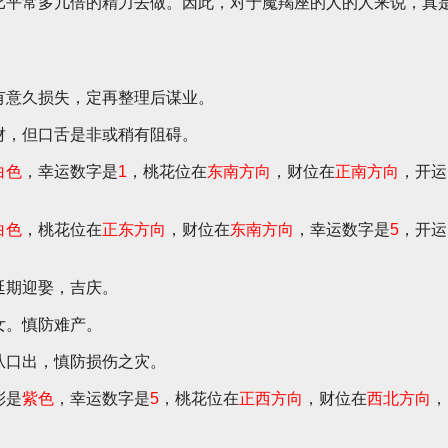
比平常多几倍的精力去做。因此，对于魔羯座的人的人来说，真
。
有意久损失，定再整理后谋业。
财，但口舌是非或稍有阻碍。
白色
，幸运数字是
1
，桃花位在
东南方向
，财位在
正南方向
，开运
白色
，桃花位在
正东方向
，财位在
东南方向
，幸运数字是
5
，开运
延期迎娶，吉庆。
女。慎防难产。
从口出，慎防损伤之灾。
彩是
紫色
，幸运数字是
5
，桃花位在
正西方向
，财位在
西北方向
，