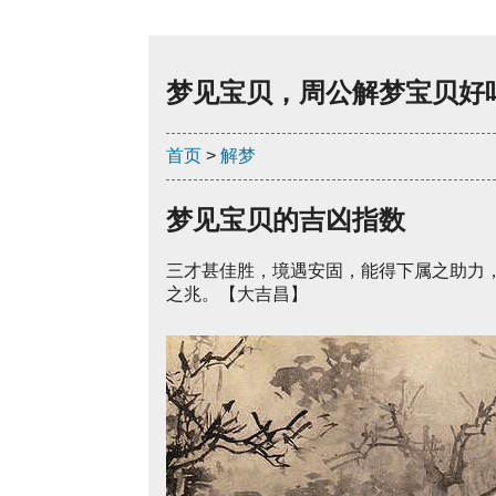
梦见宝贝，周公解梦宝贝好
首页
>
解梦
梦见宝贝的吉凶指数
三才甚佳胜，境遇安固，能得下属之助力
之兆。【大吉昌】