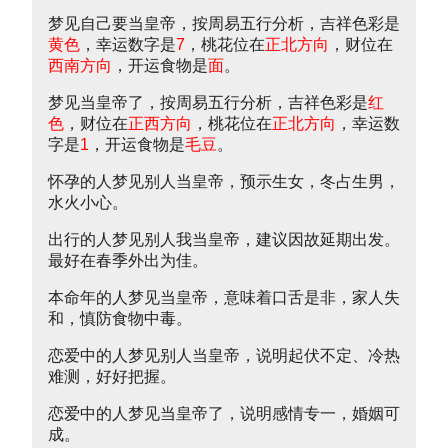
梦见自己要当皇帝，按周易五行分析，吉祥色彩是
黄色
，幸运数字是
7
，桃花位在
正北方向
，财位在
西南方向
，开运食物是
面
。
梦见当皇帝了，按周易五行分析，吉祥色彩是
红
色
，财位在
正西方向
，桃花位在
正北方向
，幸运数
字是
1
，开运食物是
毛豆
。
怀孕的人梦见别人当皇帝，预示生女，冬占生男，
水火小心。
出行的人梦见别人我当皇帝，建议因故延期出发。
最好在春季外出为佳。
本命年的人梦见当皇帝，意味着口舌是非，家人失
和，慎防食物中毒。
恋爱中的人梦见别人当皇帝，说明起伏不定、冷热
难测，好好把握。
恋爱中的人梦见当皇帝了，说明感情专一，婚姻可
成。