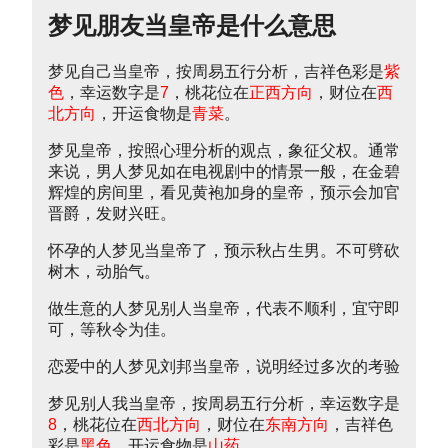
梦见朋友当皇帝是什么意思
梦见自己当皇帝，按周易五行分析，吉祥色彩是
紫
色
，幸运数字是
7
，桃花位在
正西方向
，财位在
西
北方向
，开运食物是
青菜
。
梦见皇帝，按照心理分析的观点，象征父权。通常
来说，男人梦见如在电视剧中的情景一般，在金碧
辉煌的房间里，看见黄袍加身的皇帝，预示会加官
晋爵，发财兴旺。
怀孕的人梦见当皇帝了，预示秋占生男。不可劈砍
树木，动胎气。
做生意的人梦见别人当皇帝，代表不顺利，宜守即
可，等秋令为佳。
恋爱中的人梦见刘邦当皇帝，说明经过多次的考验
梦见别人我当皇帝，按周易五行分析，幸运数字是
8
，桃花位在
西北方向
，财位在
东南方向
，吉祥色
彩是
黑色
，开运食物是
山药
。