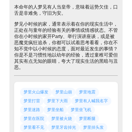
本命年的人梦见有人当皇帝，意味着运势欠佳，口
舌是非难免，守旧为安。
梦见小时候的家，通常表示着在你的现实生活中，
正处在与童年的经验有关的事情或情感状态。不管
你在小时候的家开Party、举行演讲座谈，或是被
恶魔党疯狂追杀，你都可以试着思考看看，你在不
知不觉中以小时候的态度，面对最近发生的事情？
你是不是习惯性地以幼年的经验，透过童稚可爱但
其实有点无知的眼睛，夸大了现实生活的黑暗与丑
恶。
梦里火山爆发
梦里山崩
梦里地震
梦里打雷
梦里下大雨
梦里有人喊我名字
梦里迷路
梦里坐船
梦里坐飞机
梦里在医院
梦里被火烧
梦里断腿
梦里看不见
梦里牙齿掉光
梦里掉头发