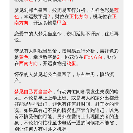
梦见刘邦当皇帝，按周易五行分析，吉祥色彩是
蓝
色
，幸运数字是
2
，财位在
正北方向
，桃花位在
正
南方向
，开运食物是
甲鱼
。
恋爱中的人梦见当皇帝，说明延期不讦嫁，往后再
说。
梦见有人叫我当皇帝，按周易五行分析，吉祥色彩
是
黄色
，幸运数字是
2
，桃花位在
正北方向
，财位
在
西南方向
，开运食物是
鸡蛋
。
怀孕的人梦见老公当皇帝了，冬占生男，慎防流
产。
梦见自己要当皇帝
，行动匆忙间容易发生失误的暗
示。不论是早上上学上班、或是与人约定外出都最
好能提早些出门，避免有任何赶时间、赶车次的情
况。如果真有赶不及的情况也严禁奔跑追赶，以免
有不慎受伤的可能。另外在爱情上出现阻挠者的迹
象，不论如何忙碌至少电话一通的问候绝不能省，
别让任何人有可趁之机喔。