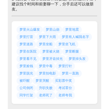
建议找个时间和前妻聊一下，分手后还可以做朋
友。
梦里火山爆发
梦里山崩
梦里地震
梦里打雷
梦里下大雨
梦里有人喊我名字
梦里迷路
梦里坐船
梦里坐飞机
梦里在医院
梦里被火烧
梦里断腿
梦里看不见
梦里牙齿掉光
梦里掉头发
梦里捡钱
梦里中毒
梦里打针
梦里脱光
梦里拍电影
梦里一直跑
被吓醒
梦里哭醒
买彩票中奖
公司倒闭
升职失败
考试零分
同学打架
老师死了
老师夸我