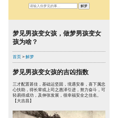
解梦
梦见男孩变女孩，做梦男孩变女
孩为啥？
首页
>
解梦
梦见男孩变女孩的吉凶指数
三才配置甚佳，基础运坚固，境遇安泰，喜下属忠
心扶助，得长辈或上司之惠泽引进，努力奋斗，可
轻易得成功，及伸张发展，很幸福安全之佳名。
【大吉昌】