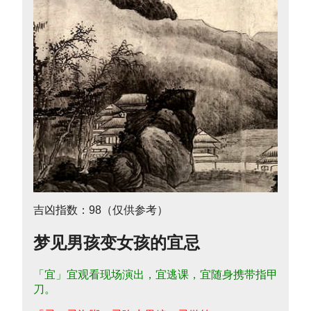
吉凶指数：98（仅供参考）
梦见男孩变女孩的宜忌
「宜」宜观看现场演出，宜逃课，宜随身携带指甲
刀。