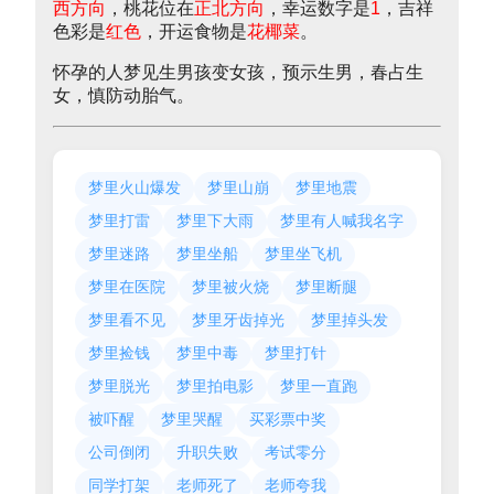
西方向
，桃花位在
正北方向
，幸运数字是
1
，吉祥
色彩是
红色
，开运食物是
花椰菜
。
怀孕的人梦见生男孩变女孩，预示生男，春占生
女，慎防动胎气。
梦里火山爆发
梦里山崩
梦里地震
梦里打雷
梦里下大雨
梦里有人喊我名字
梦里迷路
梦里坐船
梦里坐飞机
梦里在医院
梦里被火烧
梦里断腿
梦里看不见
梦里牙齿掉光
梦里掉头发
梦里捡钱
梦里中毒
梦里打针
梦里脱光
梦里拍电影
梦里一直跑
被吓醒
梦里哭醒
买彩票中奖
公司倒闭
升职失败
考试零分
同学打架
老师死了
老师夸我