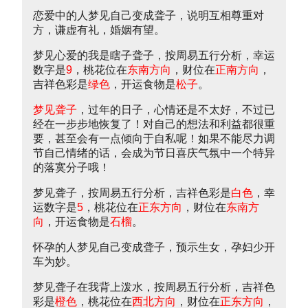
恋爱中的人梦见自己变成聋子，说明互相尊重对
方，谦虚有礼，婚姻有望。
梦见心爱的我是瞎子聋子，按周易五行分析，幸运
数字是
9
，桃花位在
东南方向
，财位在
正南方向
，
吉祥色彩是
绿色
，开运食物是
松子
。
梦见聋子
，过年的日子，心情还是不太好，不过已
经在一步步地恢复了！对自己的想法和利益都很重
要，甚至会有一点倾向于自私呢！如果不能尽力调
节自己情绪的话，会成为节日喜庆气氛中一个特异
的落寞分子哦！
梦见聋子，按周易五行分析，吉祥色彩是
白色
，幸
运数字是
5
，桃花位在
正东方向
，财位在
东南方
向
，开运食物是
石榴
。
怀孕的人梦见自己变成聋子，预示生女，孕妇少开
车为妙。
梦见聋子在我背上泼水，按周易五行分析，吉祥色
彩是
橙色
，桃花位在
西北方向
，财位在
正东方向
，