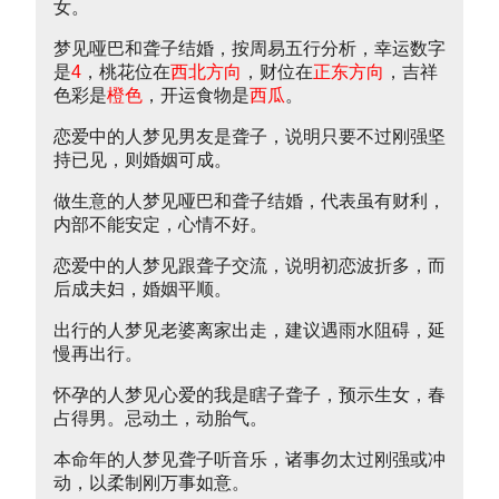
女。
梦见哑巴和聋子结婚，按周易五行分析，幸运数字
是
4
，桃花位在
西北方向
，财位在
正东方向
，吉祥
色彩是
橙色
，开运食物是
西瓜
。
恋爱中的人梦见男友是聋子，说明只要不过刚强坚
持已见，则婚姻可成。
做生意的人梦见哑巴和聋子结婚，代表虽有财利，
内部不能安定，心情不好。
恋爱中的人梦见跟聋子交流，说明初恋波折多，而
后成夫妇，婚姻平顺。
出行的人梦见老婆离家出走，建议遇雨水阻碍，延
慢再出行。
怀孕的人梦见心爱的我是瞎子聋子，预示生女，春
占得男。忌动土，动胎气。
本命年的人梦见聋子听音乐，诸事勿太过刚强或冲
动，以柔制刚万事如意。