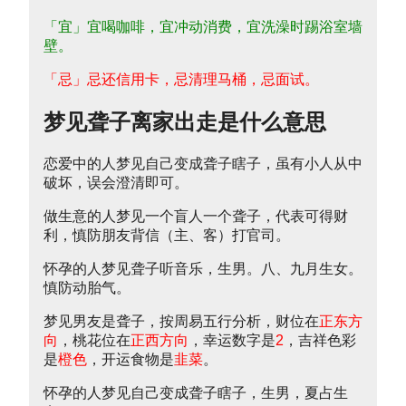
「宜」宜喝咖啡，宜冲动消费，宜洗澡时踢浴室墙
壁。
「忌」忌还信用卡，忌清理马桶，忌面试。
梦见聋子离家出走是什么意思
恋爱中的人梦见自己变成聋子瞎子，虽有小人从中
破坏，误会澄清即可。
做生意的人梦见一个盲人一个聋子，代表可得财
利，慎防朋友背信（主、客）打官司。
怀孕的人梦见聋子听音乐，生男。八、九月生女。
慎防动胎气。
梦见男友是聋子，按周易五行分析，财位在
正东方
向
，桃花位在
正西方向
，幸运数字是
2
，吉祥色彩
是
橙色
，开运食物是
韭菜
。
怀孕的人梦见自己变成聋子瞎子，生男，夏占生