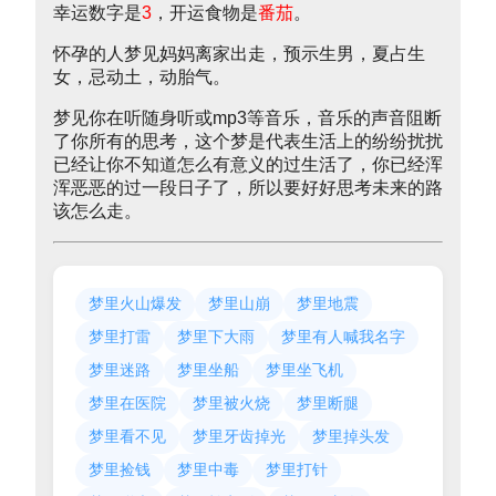
幸运数字是
3
，开运食物是
番茄
。
怀孕的人梦见妈妈离家出走，预示生男，夏占生
女，忌动土，动胎气。
梦见你在听随身听或mp3等音乐，音乐的声音阻断
了你所有的思考，这个梦是代表生活上的纷纷扰扰
已经让你不知道怎么有意义的过生活了，你已经浑
浑恶恶的过一段日子了，所以要好好思考未来的路
该怎么走。
梦里火山爆发
梦里山崩
梦里地震
梦里打雷
梦里下大雨
梦里有人喊我名字
梦里迷路
梦里坐船
梦里坐飞机
梦里在医院
梦里被火烧
梦里断腿
梦里看不见
梦里牙齿掉光
梦里掉头发
梦里捡钱
梦里中毒
梦里打针