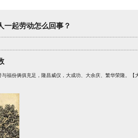
人一起劳动怎么回事？
数
誉与福份俩俱充足，隆昌威仪，大成功、大余庆、繁华荣隆。【