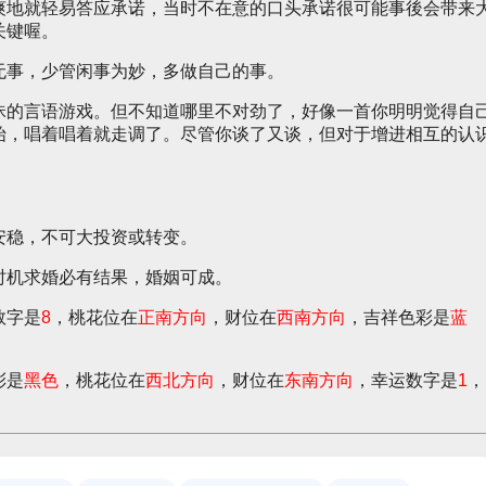
爽地就轻易答应承诺，当时不在意的口头承诺很可能事後会带来
关键喔。
无事，少管闲事为妙，多做自己的事。
昧的言语游戏。但不知道哪里不对劲了，好像一首你明明觉得自
始，唱着唱着就走调了。尽管你谈了又谈，但对于增进相互的认
安稳，不可大投资或转变。
时机求婚必有结果，婚姻可成。
数字是
8
，桃花位在
正南方向
，财位在
西南方向
，吉祥色彩是
蓝
彩是
黑色
，桃花位在
西北方向
，财位在
东南方向
，幸运数字是
1
，