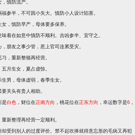
女，慎防流产。
祸福参半，不可因小失大。慎防小人设计陷害。
生女，慎防早产，母体要多保养。
意味着在如意中慎防不顺利。吉凶参半、宜守之。
心，朋友之事少管，惹上官司连累受灾。
恶习，重新整顿再经营。
、五月生女，夏占虚惊。
示生男，母体虚弱，春季生女。
紧要关头有贵人相助。
彩是
白色
，财位在
正南方向
，桃花位在
正东方向
，幸运数字是
6
，
，重新整理再经营一定顺利。
但却受到别人的过度评价。禁不起吹捧就得意忘形的毛病又再犯