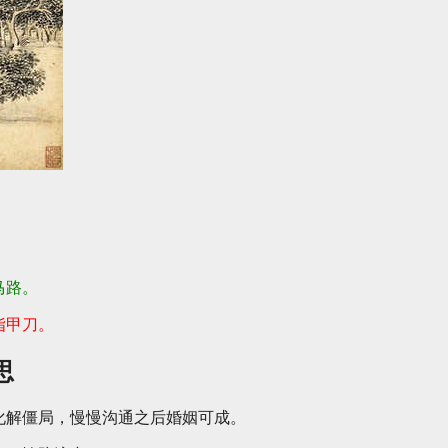
马路。
指甲刀。
思
化解僵局，慢慢沟通之后婚姻可成。