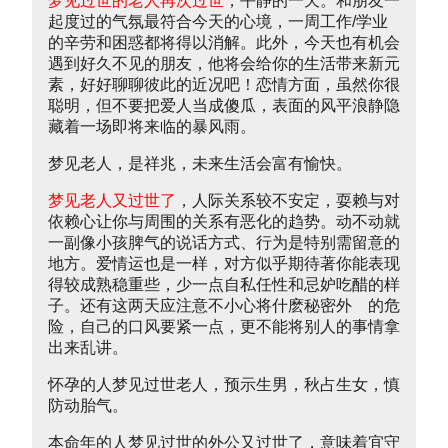
梦见过世的老人再次过世
，平静的一天。和朋友一
起度过的气氛最符合今天的心境，一周工作/学业
的辛劳和困惑都将得以消解。此外，今天也有机会
遇到好久不见的朋友，他将会给你的生活带来新元
素，好好聊聊彼此的近况吧！恋情方面，虽然你很
聪明，但不要把爱人当成傻瓜，表面的风平浪静隐
藏着一场即将来临的暴风雨。
梦见老人，是祥兆，未来生活会富有愉快。
梦见老人又过世了
，人际关系较不安定，耍赖与对
依赖心让你与周围的关系有恶化的趋势。动不动就
一副像小孩脾气的说话方式、行为是特别需留意的
地方。爱情运也是一样，对方似乎期待著你能表现
得较成熟稳重些，少一点自私任性和忌妒吃醋的样
子。还有这两天应注意不小心将什麽秘密外 的危
险，自己的口风要紧一点，更不能将别人的事情拿
出来乱讲。
怀孕的人梦见过世老人，预示生男，秋占生女，慎
防动胎气。
本命年的人梦见过世的外公又过世了，意味着宜守