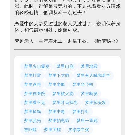
脚。此时，辩解是最无力的，不如抱着看对方演戏
的轻松心情，低调从容一点过去！
恋爱中的人梦见过世的老人又过世了，说明保养身
体，和气谦虚相处，婚姻可成。
梦见老人，主年寿永工，财帛丰盈。《断梦秘书》
梦里火山爆发
梦里山崩
梦里地震
梦里打雷
梦里下大雨
梦里有人喊我名字
梦里迷路
梦里坐船
梦里坐飞机
梦里在医院
梦里被火烧
梦里断腿
梦里看不见
梦里牙齿掉光
梦里掉头发
梦里捡钱
梦里中毒
梦里打针
梦里脱光
梦里拍电影
梦里一直跑
被吓醒
梦里哭醒
买彩票中奖