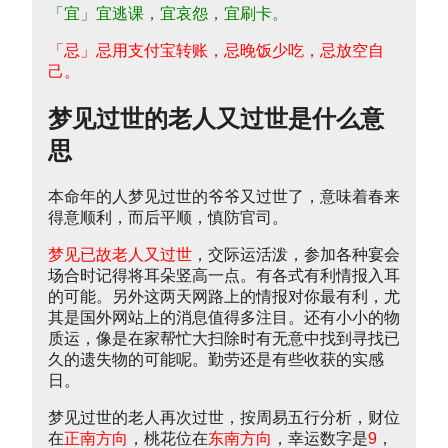
「宜」宜逃课，宜哀怨，宜刷卡。
「忌」忌用支付宝转账，忌晚饭少吃，忌放空自
己。
梦见过世的老人又过世是什么意
思
本命年的人梦见过世的爷爷又过世了，意味着春来
得意顺利，而后平顺，慎防官司。
梦见已故老人又过世
，交际运活泼，参加各种宴会
场合时记得将耳朵竖高一点。有各式有利情报入耳
的可能。另外这两天网路上的情报对你最有利，尤
其是国外网站上的消息值得多注目。还有小小的物
质运，像是在家帮忙大扫除时有无意中找到寻找已
久的遗失物的可能呢。勤劳还是有些收获的实感
日。
梦见过世的老人再次过世，按周易五行分析，财位
在
正南方向
，桃花位在
东南方向
，幸运数字是
9
，