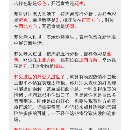
吉祥色彩是
绿色
，开运食物是
花生
。
梦见过世老人又活了，按周易五行分析，吉祥色彩
是
紫色
，幸运数字是
3
，桃花位在
正西方向
，财位
在
西北方向
，开运食物是
汤圆
。
梦见老人过世，表示你将重生，表示你想在新环境
中展开新生活。
梦见老人过世，按周易五行分析，吉祥色彩是
蓝
色
，财位在
正北方向
，桃花位在
正南方向
，幸运数
字是
7
，开运食物是
绿豆
。
梦见过世的外公又过世了
，就算有满腔热情不过最
近似乎不适宜表现太积极。你对別人表现的好意却
可能遭到误解，甚至被扭曲心意。一时觉得沮丧的
情绪，抱怨就忍不住出口了。但是或许真是自己多
管閒事呢，即使是出自好心，也要先观察对方的意
愿再說吧。还需要留意一些听起来颇具诱惑的言词
陷阱多多的可能，一下轻信这些将导致失败的迹象
喔。