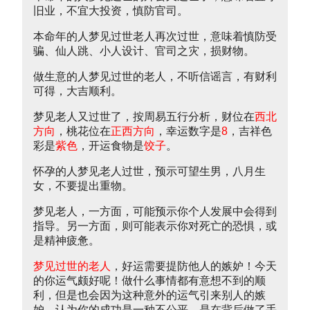
旧业，不宜大投资，慎防官司。
本命年的人梦见过世老人再次过世，意味着慎防受
骗、仙人跳、小人设计、官司之灾，损财物。
做生意的人梦见过世的老人，不听信谣言，有财利
可得，大吉顺利。
梦见老人又过世了，按周易五行分析，财位在
西北
方向
，桃花位在
正西方向
，幸运数字是
8
，吉祥色
彩是
紫色
，开运食物是
饺子
。
怀孕的人梦见老人过世，预示可望生男，八月生
女，不要提出重物。
梦见老人，一方面，可能预示你个人发展中会得到
指导。另一方面，则可能表示你对死亡的恐惧，或
是精神疲惫。
梦见过世的老人
，好运需要提防他人的嫉妒！今天
的你运气颇好呢！做什么事情都有意想不到的顺
利，但是也会因为这种意外的运气引来别人的嫉
妒，认为你的成功是一种不公平，是在背后做了手