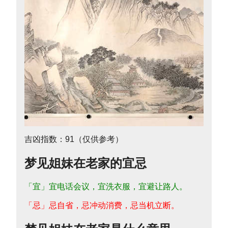
吉凶指数：91（仅供参考）
梦见姐妹在老家的宜忌
「宜」宜电话会议，宜洗衣服，宜避让路人。
「忌」忌自省，忌冲动消费，忌当机立断。