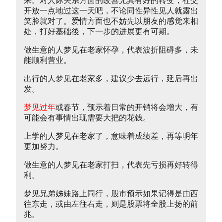
来。对人际关系方面的改善尤其有好的转变，社交
开放一点地过这一天吧，不论同性异性见人就露出
笑脸就对了。爱情方面也不妨先以朋友的感觉来相
处，打好基础後，下一步的进展更有可期。
做生意的人梦见在老家怀孕，代表波折阻碍多，未
能顺利营业。
出行的人梦见在老家多，建议少去远行，延后再出
发。
梦见过年
或春节，预示着日常的开销将会增大，有
可能会有事情出现需要大把的花钱。
上学的人梦见在老家了，意味着成绩差，再等明年
更加努力。
做生意的人梦见在老家打扫，代表先亏损再好转得
利。
梦见兄弟姊妹路上同行，股市预示如果记得是由西
往东走，或由左往右走，则是股票将全股上扬的前
兆。