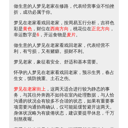
做生意的人梦见老家在修路，代表经营事业不怕挫
折，成功必属于你。
梦见在老家看戏回老家，按周易五行分析，吉祥色
彩是
黄色
，财位在
西南方向
，桃花位在
正北方向
，
幸运数字是
6
，开运食物是
麦片
。
做生意的人梦见在老家看戏回老家，代表经营不
利，有亏损，又有赌癖。损财不利。
梦见老家，象征着安全、舒适和基本需要。
怀孕的人梦见在老家看戏回老家，预示生男，春占
生女，慎防挑重、土石之伤。
梦见在老家街上
，这两天适合进行较为静态的事
务，与其往外奔跑不如待在室内处理数据，与人恰
沟通的状况会有较多不合谐的状态，如果有重要事
项需要沟通协商确认，仅可能延缓暂避开这两天。
身体状况略为有疲倦状态，建议要提早休息，千万
别熬夜喔。