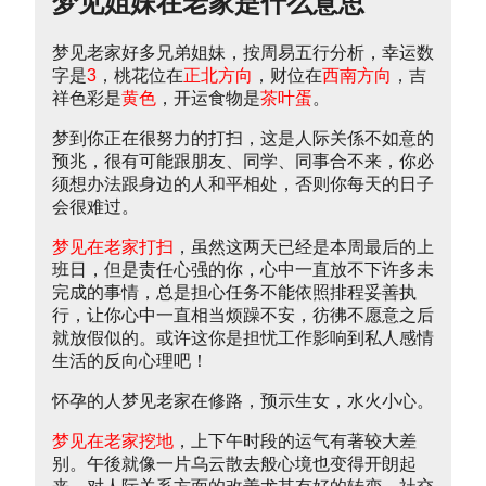
梦见姐妹在老家是什么意思
梦见老家好多兄弟姐妹，按周易五行分析，幸运数
字是
3
，桃花位在
正北方向
，财位在
西南方向
，吉
祥色彩是
黄色
，开运食物是
茶叶蛋
。
梦到你正在很努力的打扫，这是人际关係不如意的
预兆，很有可能跟朋友、同学、同事合不来，你必
须想办法跟身边的人和平相处，否则你每天的日子
会很难过。
梦见在老家打扫
，虽然这两天已经是本周最后的上
班日，但是责任心强的你，心中一直放不下许多未
完成的事情，总是担心任务不能依照排程妥善执
行，让你心中一直相当烦躁不安，彷彿不愿意之后
就放假似的。或许这你是担忧工作影响到私人感情
生活的反向心理吧！
怀孕的人梦见老家在修路，预示生女，水火小心。
梦见在老家挖地
，上下午时段的运气有著较大差
别。午後就像一片乌云散去般心境也变得开朗起