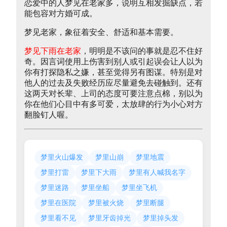
恋爱中的人梦见在老家多，说明互相发掘缺点，若
能包容对方婚可成。
梦见老家，象征着安全、舒适和基本需要。
梦见下雨在老家
，明明是不该问的事就是忍不住好
奇。因言词使用上伤害到别人或引起误会让人以为
你有打探隐私之嫌，甚至觉得另有图谋。特别是对
他人的过去及失败经历应尽量避免去碰触到。还有
这两天对长辈、上司的态度可要注意点棉，别以为
你在他们心目中有多可爱，太放肆的行为小心对方
翻脸钉人喔。
梦里火山爆发
梦里山崩
梦里地震
梦里打雷
梦里下大雨
梦里有人喊我名字
梦里迷路
梦里坐船
梦里坐飞机
梦里在医院
梦里被火烧
梦里断腿
梦里看不见
梦里牙齿掉光
梦里掉头发