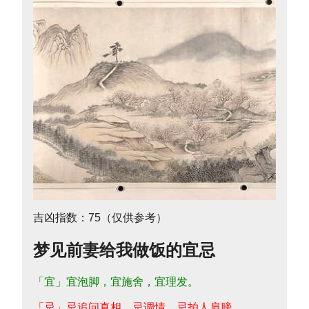
吉凶指数：75（仅供参考）
梦见前妻给我做饭的宜忌
「宜」宜泡脚，宜施舍，宜理发。
「忌」忌追问真相，忌调情，忌拍人肩膀。