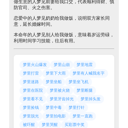
做生意的人梦见前妻给我口交，代表顺利得财、慎
防官司、火之伤害。
恋爱中的人梦见奶奶给我做饭，说明双方家长同
意，延长婚嫁时间。
本命年的人梦见别人给我做饭，意味着岁运劳碌，
利用时间学习技能，往后有用。
梦里火山爆发
梦里山崩
梦里地震
梦里打雷
梦里下大雨
梦里有人喊我名字
梦里迷路
梦里坐船
梦里坐飞机
梦里在医院
梦里被火烧
梦里断腿
梦里看不见
梦里牙齿掉光
梦里掉头发
梦里捡钱
梦里中毒
梦里打针
梦里脱光
梦里拍电影
梦里一直跑
被吓醒
梦里哭醒
买彩票中奖