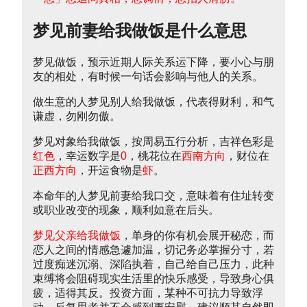
梦见前妻给我做饭是什么意思
梦见做饭，预示近期人际关系运下降，要小心与朋
友的相处，有时候一句话会影响与他人的关系。
做生意的人梦见别人给我做饭，代表得财利，和气
谦虚，勿刚勿傲。
梦见对象给我做饭，按周易五行分析，吉祥色彩是
红色
，幸运数字是
0
，桃花位在
西南方向
，财位在
正西方向
，开运食物是
虾
。
本命年的人梦见前妻给我口交，意味着有住址转变
或职业改变的现象，顺利如意在后头。
梦见父亲给我做饭
，单身的你有机会展开秘恋，而
恋人之间的情感急遽加温，切记务必掌握分寸，若
过度痴迷沉溺、深陷执着，自己给自己压力，此种
束缚将会阻碍现实生活里的快乐感受，导致身心俱
疲，适得其反。投资方面，某种不可抗力导致浮