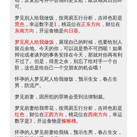
动，反复思考并不会感到更安慰，建议顺其自然即
可。
梦见别人给我做饭，按周易五行分析，吉祥色彩是
黑色
，幸运数字是
1
，桃花位在
正东方向
，财位在
东南方向
，开运食物是
向日葵
。
梦见死人给我做饭
，展现自己的时候，也要给别人
留点余地。今天的你，可以说是势不可挡呢！如果
辩论或者谈判的事务安排在今天，那就对你再有利
不过了。但是，得意之余，别忘了给对手一个台
阶，这也是给自己一个交朋友的机会哦！
怀孕的人梦见死人给我做饭，预示生女，春占生
男，防流产。
梦见前妻，因所犯的罪将会受到法律制裁。
梦见前妻给我带花，按周易五行分析，吉祥色彩是
红色
，财位在
正西方向
，桃花位在
西南方向
，幸运
数字是
3
，开运食物是
猕猴桃
。
怀孕的人梦见前妻给我钱，预示生男，春占生女，