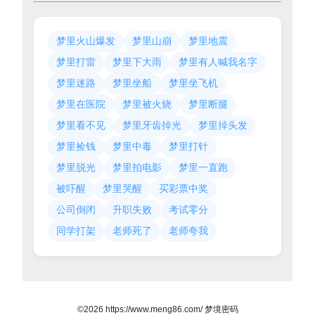
梦里火山爆发
梦里山崩
梦里地震
梦里打雷
梦里下大雨
梦里有人喊我名字
梦里迷路
梦里坐船
梦里坐飞机
梦里在医院
梦里被火烧
梦里断腿
梦里看不见
梦里牙齿掉光
梦里掉头发
梦里捡钱
梦里中毒
梦里打针
梦里脱光
梦里拍电影
梦里一直跑
被吓醒
梦里哭醒
买彩票中奖
公司倒闭
升职失败
考试零分
同学打架
老师死了
老师夸我
©2026 https://www.meng86.com/ 梦境密码