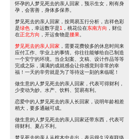
怀孕的人梦见死去的亲人回家，预示生女，刚有身
孕，会害善，身体多保养。
梦见死去的亲人回家，按周易五行分析，吉祥色彩
是
绿色
，幸运数字是
1
，桃花位在
东南方向
，财位
在
正北方向
，开运食物是
腰果
。
梦见死去的亲人回家
，需要花费较多的休息时间来
应付工作、学业上的事情。你往往能够给自己制造
一个安宁的环境。当企划案、文稿、设计作品等等
完成之际，满满的成就感会让你感觉到非常的幸
福！一天的辛劳就是为了等待这一刻的来临呢！
做生意的人梦见死去的亲人回家，代表可得财利，
少变动为妙。水产、饮料、贸易有利。
恋爱中的人梦见死去的亲人长回家，说明年龄相差
稍大，要多通融可成。
做生意的人梦见死去的亲人回家还带东西，代表可
得财利、夏占不利。
梦见死去的亲人从棺木中走出，表示很久没有联络